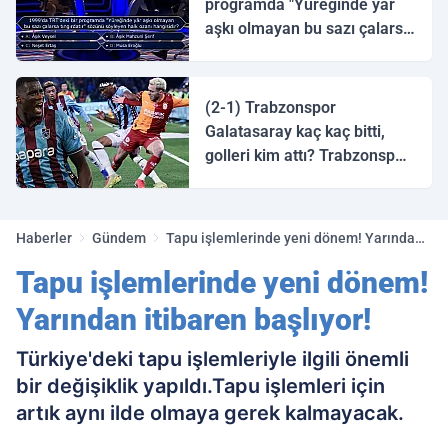
programda "Yüreğinde yâr
aşkı olmayan bu sazı çalarsa
tingirdatır" sözünü söyleyen
halk ozanı hangisidir?
(2-1) Trabzonspor
Galatasaray kaç kaç bitti,
golleri kim attı? Trabzonspor
Galatasaray maç özeti ve
golleri!
Haberler
Gündem
Tapu işlemlerinde yeni dönem! Yarından
itibaren başlıyor!
Tapu işlemlerinde yeni dönem!
Yarından itibaren başlıyor!
Türkiye'deki tapu işlemleriyle ilgili önemli
bir değişiklik yapıldı.Tapu işlemleri için
artık aynı ilde olmaya gerek kalmayacak.