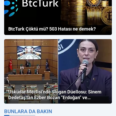
BtcTurk Çöktü mü? 503 Hatası ne demek?
Üsküdar Meclisi'nde Slogan Düellosu: Sinem
Dedetaş'tan Ezber Bozan "Erdoğan" ve
"İmamoğlu" Çıkışı!
BUNLARA DA BAKIN