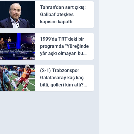
Tahran’dan sert çıkış:
Galibaf ateşkes
kapısını kapattı
1999'da TRT'deki bir
programda "Yüreğinde
yâr aşkı olmayan bu
sazı çalarsa tingirdatır"
sözünü söyleyen halk
(2-1) Trabzonspor
ozanı hangisidir?
Galatasaray kaç kaç
bitti, golleri kim attı?
Trabzonspor
Galatasaray maç özeti
ve golleri!