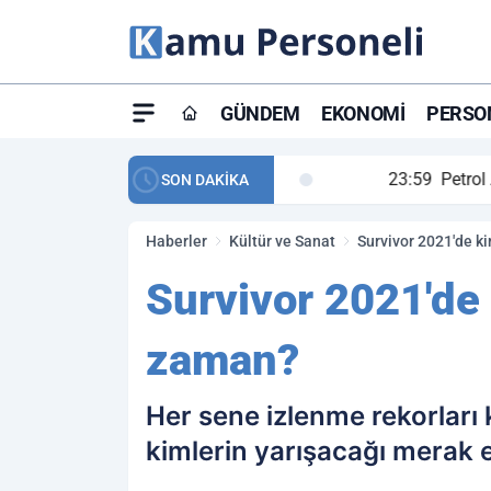
GÜNDEM
EKONOMI
PERSON
ay maç özeti ve golleri!
23:59
Petrol Akışında Tar
SON DAKİKA
Haberler
Kültür ve Sanat
Survivor 2021'de k
Survivor 2021'de
zaman?
Her sene izlenme rekorları 
kimlerin yarışacağı merak e