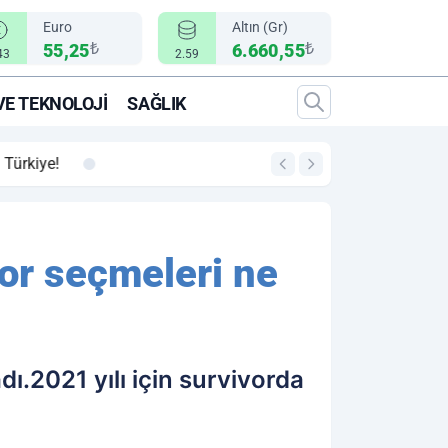
Euro
Altın (Gr)
₺
₺
55,25
6.660,55
43
2.59
VE TEKNOLOJI
SAĞLIK
00:12
"Epic Fury" Operasy
or seçmeleri ne
ı.2021 yılı için survivorda