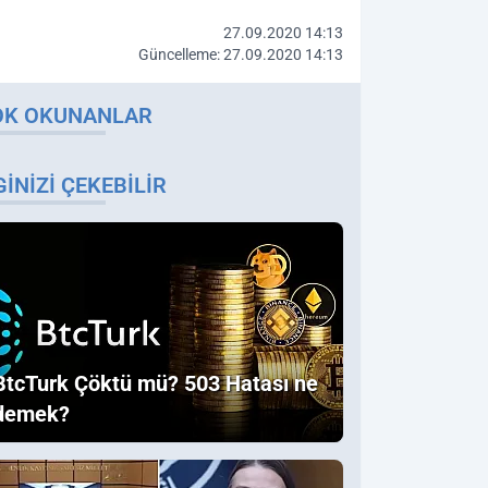
27.09.2020 14:13
Güncelleme: 27.09.2020 14:13
OK OKUNANLAR
GINIZI ÇEKEBILIR
BtcTurk Çöktü mü? 503 Hatası ne
demek?