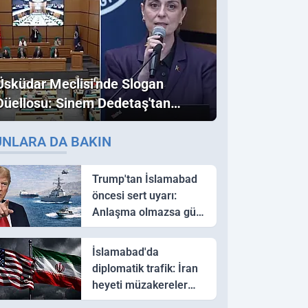
Üsküdar Meclisi'nde Slogan
Düellosu: Sinem Dedetaş'tan
Ezber Bozan "Erdoğan" ve
UNLARA DA BAKIN
"İmamoğlu" Çıkışı!
Trump'tan İslamabad
öncesi sert uyarı:
Anlaşma olmazsa güç
kullanırız
İslamabad'da
diplomatik trafik: İran
heyeti müzakereler
için Pakistan'a ulaştı