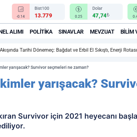
Bist100
Dolar
₺
13.779
47,74
-0.14
0.25
0.
EL ALIMI
POLITIKA
SINAVLAR
MEVZUAT
BILIM 
ihi Dönemeç: Bağdat ve Erbil El Sıkıştı, Enerji Rotası Türkiye!
imler yarışacak? Survivor seçmeleri ne zaman?
 kimler yarışacak? Surviv
kıran Survivor için 2021 heyecanı başlad
diliyor.