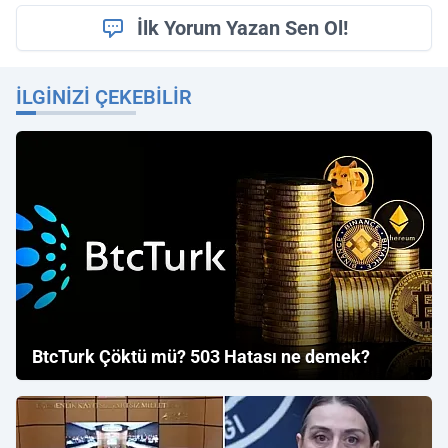
İlk Yorum Yazan Sen Ol!
İLGINIZI ÇEKEBILIR
BtcTurk Çöktü mü? 503 Hatası ne demek?