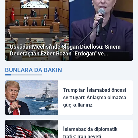
Üsküdar Meclisi'nde Slogan Düellosu: Sinem
Dedetaş'tan Ezber Bozan "Erdoğan" ve
"İmamoğlu" Çıkışı!
BUNLARA DA BAKIN
Trump'tan İslamabad öncesi
sert uyarı: Anlaşma olmazsa
güç kullanırız
İslamabad'da diplomatik
trafik: İran heyeti