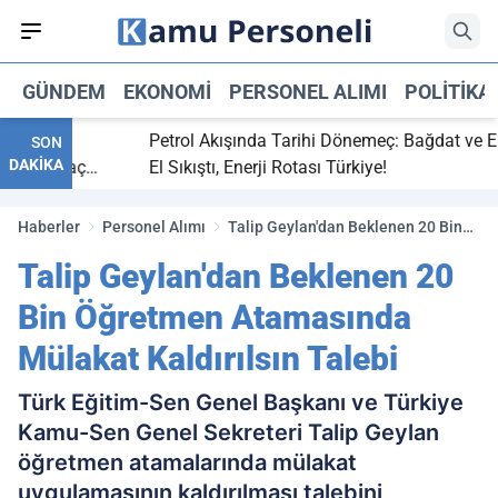
GÜNDEM
EKONOMI
PERSONEL ALIMI
POLITIKA
bitti,
Petrol Akışında Tarihi Dönemeç: Bağdat ve Erbi
SON
DAKİKA
aray maç
El Sıkıştı, Enerji Rotası Türkiye!
Haberler
Personel Alımı
Talip Geylan'dan Beklenen 20 Bin
Öğretmen Atamasında Mülakat
Talip Geylan'dan Beklenen 20
Kaldırılsın Talebi
Bin Öğretmen Atamasında
Mülakat Kaldırılsın Talebi
Türk Eğitim-Sen Genel Başkanı ve Türkiye
Kamu-Sen Genel Sekreteri Talip Geylan
öğretmen atamalarında mülakat
uygulamasının kaldırılması talebini