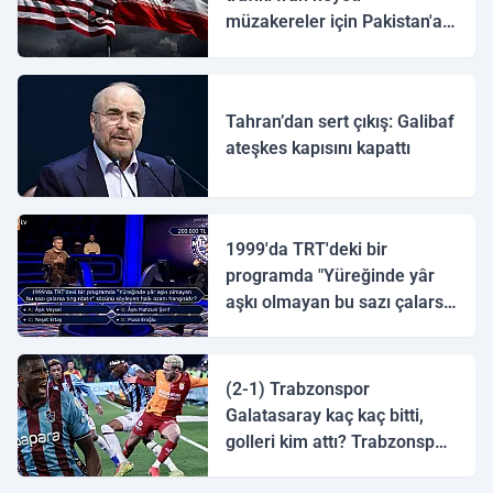
müzakereler için Pakistan'a
ulaştı
Tahran’dan sert çıkış: Galibaf
ateşkes kapısını kapattı
1999'da TRT'deki bir
programda "Yüreğinde yâr
aşkı olmayan bu sazı çalarsa
tingirdatır" sözünü söyleyen
halk ozanı hangisidir?
(2-1) Trabzonspor
Galatasaray kaç kaç bitti,
golleri kim attı? Trabzonspor
Galatasaray maç özeti ve