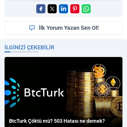
İlk Yorum Yazan Sen Ol!
İLGINIZI ÇEKEBILIR
BtcTurk Çöktü mü? 503 Hatası ne demek?