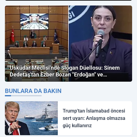
Üsküdar Meclisi'nde Slogan Düellosu: Sinem
Dedetaş'tan Ezber Bozan "Erdoğan" ve
"İmamoğlu" Çıkışı!
BUNLARA DA BAKIN
Trump'tan İslamabad öncesi
sert uyarı: Anlaşma olmazsa
güç kullanırız