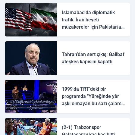
İslamabad'da diplomatik
trafik: İran heyeti
müzakereler için Pakistan'a
ulaştı
Tahran’dan sert çıkış: Galibaf
ateşkes kapısını kapattı
1999'da TRT'deki bir
programda "Yüreğinde yâr
aşkı olmayan bu sazı çalarsa
tingirdatır" sözünü söyleyen
halk ozanı hangisidir?
(2-1) Trabzonspor
Galatasaray kaç kaç bitti,