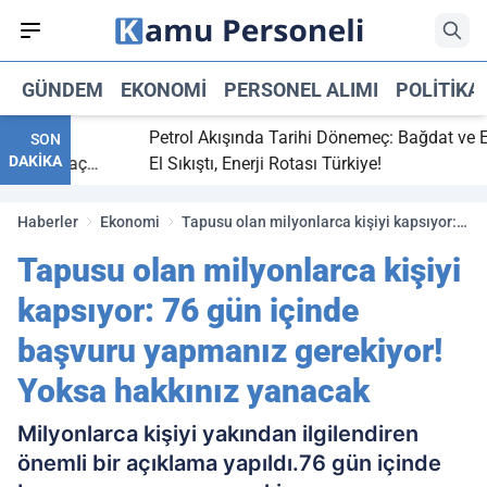
GÜNDEM
EKONOMI
PERSONEL ALIMI
POLITIKA
 bitti,
Petrol Akışında Tarihi Dönemeç: Bağdat ve Erbi
SON
DAKİKA
saray maç
El Sıkıştı, Enerji Rotası Türkiye!
Haberler
Ekonomi
Tapusu olan milyonlarca kişiyi kapsıyor:
76 gün içinde başvuru yapmanız
Tapusu olan milyonlarca kişiyi
gerekiyor! Yoksa hakkınız yanacak
kapsıyor: 76 gün içinde
başvuru yapmanız gerekiyor!
Yoksa hakkınız yanacak
Milyonlarca kişiyi yakından ilgilendiren
önemli bir açıklama yapıldı.76 gün içinde