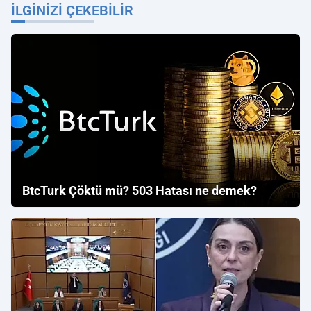
İLGINIZI ÇEKEBILIR
BtcTurk Çöktü mü? 503 Hatası ne demek?