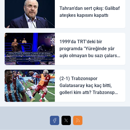
Tahran’dan sert çıkış: Galibaf
ateşkes kapısını kapattı
1999'da TRT'deki bir
programda "Yüreğinde yâr
aşkı olmayan bu sazı çalarsa
tingirdatır" sözünü söyleyen
halk ozanı hangisidir?
(2-1) Trabzonspor
Galatasaray kaç kaç bitti,
golleri kim attı? Trabzonspor
Galatasaray maç özeti ve
golleri!