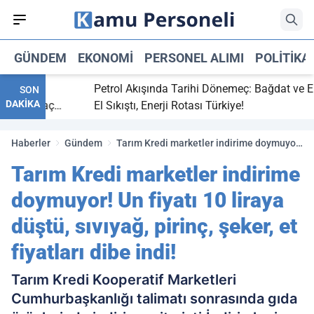
GÜNDEM
EKONOMI
PERSONEL ALIMI
POLITIKA
bitti,
Petrol Akışında Tarihi Dönemeç: Bağdat ve Erbi
SON
DAKİKA
aray maç
El Sıkıştı, Enerji Rotası Türkiye!
Haberler
Gündem
Tarım Kredi marketler indirime doymuyor!
Un fiyatı 10 liraya düştü, sıvıyağ, pirinç,
Tarım Kredi marketler indirime
şeker, et fiyatları dibe indi!
doymuyor! Un fiyatı 10 liraya
düştü, sıvıyağ, pirinç, şeker, et
fiyatları dibe indi!
Tarım Kredi Kooperatif Marketleri
Cumhurbaşkanlığı talimatı sonrasında gıda