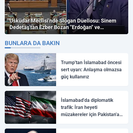
Üsküdar Meclisi'nde Slogan Düellosu: Sinem
Dedetaş'tan Ezber Bozan "Erdoğan" ve
"İmamoğlu" Çıkışı!
BUNLARA DA BAKIN
Trump'tan İslamabad öncesi
sert uyarı: Anlaşma olmazsa
güç kullanırız
İslamabad'da diplomatik
trafik: İran heyeti
müzakereler için Pakistan'a
ulaştı