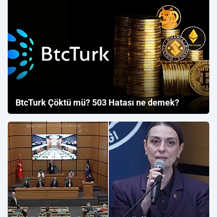
BtcTurk Çöktü mü? 503 Hatası ne demek?