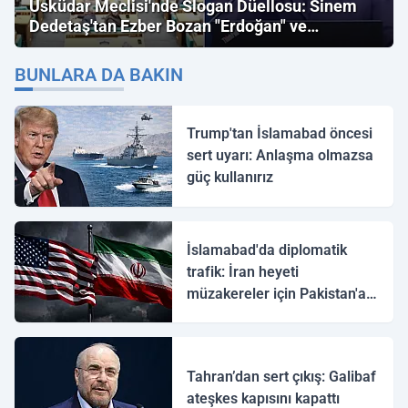
Üsküdar Meclisi'nde Slogan Düellosu: Sinem
Dedetaş'tan Ezber Bozan "Erdoğan" ve
"İmamoğlu" Çıkışı!
BUNLARA DA BAKIN
Trump'tan İslamabad öncesi
sert uyarı: Anlaşma olmazsa
güç kullanırız
İslamabad'da diplomatik
trafik: İran heyeti
müzakereler için Pakistan'a
ulaştı
Tahran’dan sert çıkış: Galibaf
ateşkes kapısını kapattı