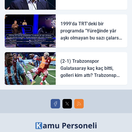
1999'da TRT'deki bir
programda "Yüreğinde yâr
aşkı olmayan bu sazı çalarsa
tingirdatır" sözünü söyleyen
halk ozanı hangisidir?
(2-1) Trabzonspor
Galatasaray kaç kaç bitti,
golleri kim attı? Trabzonspor
Galatasaray maç özeti ve
golleri!