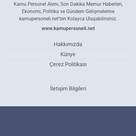
Kamu Personel Alımı, Son Dakika Memur Haberleri,
Ekonomi, Politika ve Gündem Gelişmelerine
kamupersoneli.net'ten Kolayca Ulaşabilirsiniz.
www.kamupersoneli.net
Hakkımızda
Künye
Çerez Politikası
İletişim Bilgileri
Taşıt kredisinde faiz ödeme dönemi bitti! O banka sıfır faiz ile
finansman desteğini sunuyor! - Ekonomi
Haber Yazılımı:
Medya İnternet
-
Kulga Haber Yazılımı
v26.7.3