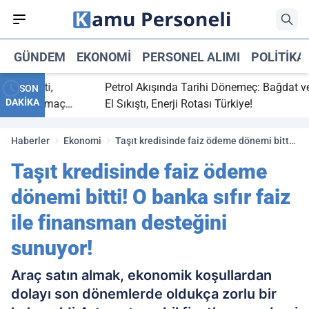
GÜNDEM
EKONOMI
PERSONEL ALIMI
POLITIKA
 bitti,
Petrol Akışında Tarihi Dönemeç: Bağdat ve Erb
SON
DAKİKA
asaray maç
El Sıkıştı, Enerji Rotası Türkiye!
Haberler
Ekonomi
Taşıt kredisinde faiz ödeme dönemi bitti!
O banka sıfır faiz ile finansman desteğini
Taşıt kredisinde faiz ödeme
sunuyor!
dönemi bitti! O banka sıfır faiz
ile finansman desteğini
sunuyor!
Araç satın almak, ekonomik koşullardan
dolayı son dönemlerde oldukça zorlu bir