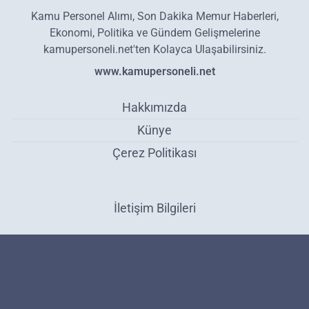
Kamu Personel Alımı, Son Dakika Memur Haberleri,
Ekonomi, Politika ve Gündem Gelişmelerine
kamupersoneli.net'ten Kolayca Ulaşabilirsiniz.
www.kamupersoneli.net
Hakkımızda
Künye
Çerez Politikası
İletişim Bilgileri
TCDD İl Müdürlükleri 60 KPSS İle 91 Personel Alımı İçin Süreç
Doluyor - Personel Alımı
Haber Yazılımı:
Medya İnternet
-
Kulga Haber Yazılımı
v26.7.3