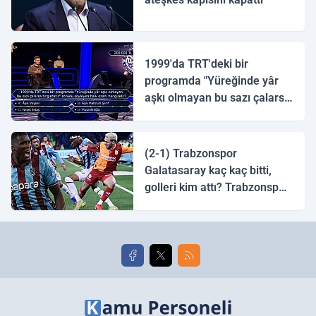
1999'da TRT'deki bir
programda "Yüreğinde yâr
aşkı olmayan bu sazı çalarsa
tingirdatır" sözünü söyleyen
halk ozanı hangisidir?
(2-1) Trabzonspor
Galatasaray kaç kaç bitti,
golleri kim attı? Trabzonspor
Galatasaray maç özeti ve
golleri!