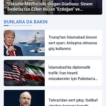
Üsküdar Meclisi'nde Slogan Düellosu: Sinem
Dedetaş'tan Ezber Bozan "Erdoğan" ve
"İmamoğlu" Çıkışı!
BUNLARA DA BAKIN
Trump'tan İslamabad öncesi
sert uyarı: Anlaşma olmazsa
güç kullanırız
İslamabad'da diplomatik
trafik: İran heyeti
müzakereler için Pakistan'a
ulaştı
Tahran’dan sert çıkış: Galibaf
ateşkes kapısını kapattı