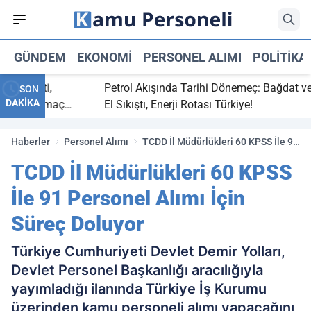
GÜNDEM
EKONOMI
PERSONEL ALIMI
POLITIKA
ç bitti,
Petrol Akışında Tarihi Dönemeç: Bağdat ve Erb
SON
DAKİKA
asaray maç
El Sıkıştı, Enerji Rotası Türkiye!
Haberler
Personel Alımı
TCDD İl Müdürlükleri 60 KPSS İle 91
Personel Alımı İçin Süreç Doluyor
TCDD İl Müdürlükleri 60 KPSS
İle 91 Personel Alımı İçin
Süreç Doluyor
Türkiye Cumhuriyeti Devlet Demir Yolları,
Devlet Personel Başkanlığı aracılığıyla
yayımladığı ilanında Türkiye İş Kurumu
üzerinden kamu personeli alımı yapacağını