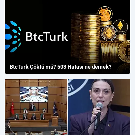
BtcTurk Çöktü mü? 503 Hatası ne demek?