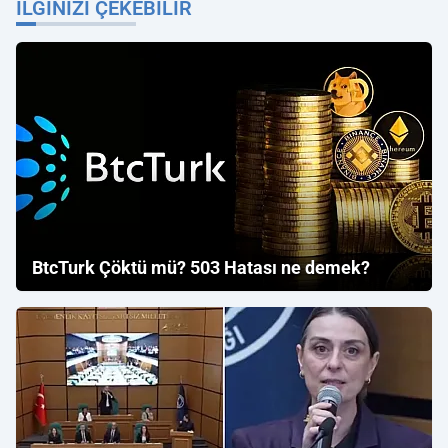
İLGINIZI ÇEKEBILIR
BtcTurk Çöktü mü? 503 Hatası ne demek?