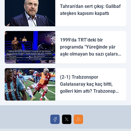
Tahran’dan sert çıkış: Galibaf
ateşkes kapısını kapattı
1999'da TRT'deki bir
programda "Yüreğinde yâr
aşkı olmayan bu sazı çalarsa
tingirdatır" sözünü söyleyen
halk ozanı hangisidir?
(2-1) Trabzonspor
Galatasaray kaç kaç bitti,
golleri kim attı? Trabzonspor
Galatasaray maç özeti ve
golleri!