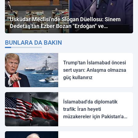
Üsküdar Meclisi'nde Slogan Düellosu: Sinem
Dedetaş'tan Ezber Bozan "Erdoğan" ve
"İmamoğlu" Çıkışı!
BUNLARA DA BAKIN
Trump'tan İslamabad öncesi
sert uyarı: Anlaşma olmazsa
güç kullanırız
İslamabad'da diplomatik
trafik: İran heyeti
müzakereler için Pakistan'a
ulaştı