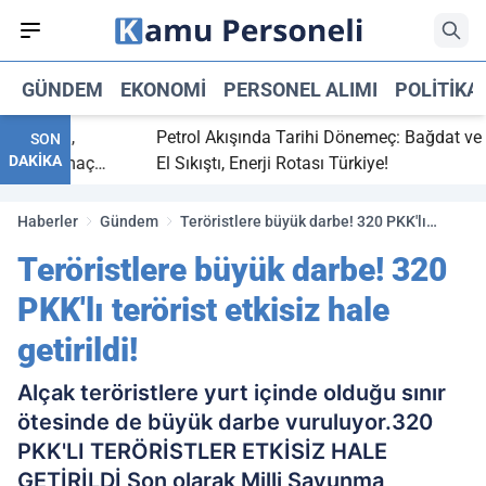
GÜNDEM
EKONOMI
PERSONEL ALIMI
POLITIKA
 bitti,
Petrol Akışında Tarihi Dönemeç: Bağdat ve Erbi
SON
DAKİKA
saray maç
El Sıkıştı, Enerji Rotası Türkiye!
Haberler
Gündem
Teröristlere büyük darbe! 320 PKK'lı
terörist etkisiz hale getirildi!
Teröristlere büyük darbe! 320
PKK'lı terörist etkisiz hale
getirildi!
Alçak teröristlere yurt içinde olduğu sınır
ötesinde de büyük darbe vuruluyor.320
PKK'LI TERÖRİSTLER ETKİSİZ HALE
GETİRİLDİ Son olarak Milli Savunma