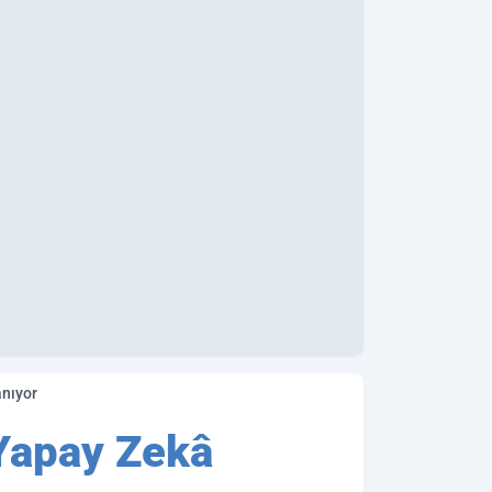
anıyor
Yapay Zekâ