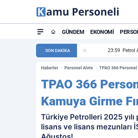
GÜNDEM
EKONOMI
PERSON
ay maç özeti ve golleri!
23:59
Petrol Akışında Tar
SON DAKİKA
Haberler
Personel Alımı
TPAO 366 Personel 
TPAO 366 Persone
Kamuya Girme Fır
Türkiye Petrolleri 2025 yıl
lisans ve lisans mezunları 
Ağustos!