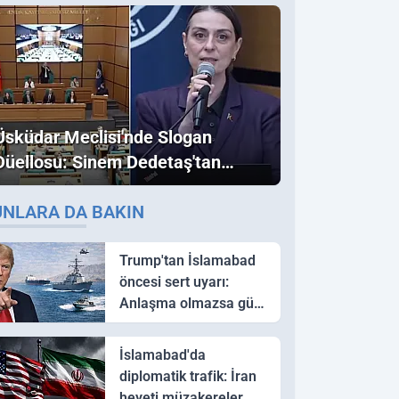
Üsküdar Meclisi'nde Slogan
Düellosu: Sinem Dedetaş'tan
Ezber Bozan "Erdoğan" ve
UNLARA DA BAKIN
"İmamoğlu" Çıkışı!
Trump'tan İslamabad
öncesi sert uyarı:
Anlaşma olmazsa güç
kullanırız
İslamabad'da
diplomatik trafik: İran
heyeti müzakereler