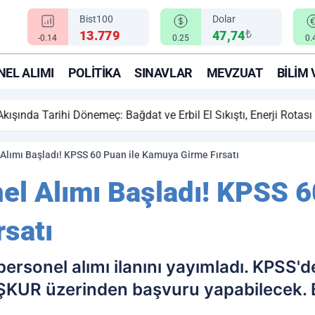
Bist100
Dolar
₺
13.779
47,74
-0.14
0.25
0.
EL ALIMI
POLITIKA
SINAVLAR
MEVZUAT
BILIM 
ihi Dönemeç: Bağdat ve Erbil El Sıkıştı, Enerji Rotası Türkiye!
Alımı Başladı! KPSS 60 Puan ile Kamuya Girme Fırsatı
l Alımı Başladı! KPSS 6
satı
ı personel alımı ilanını yayımladı. KPSS
İŞKUR üzerinden başvuru yapabilecek. B