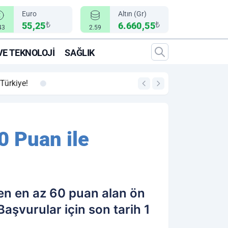
Euro
Altın (Gr)
₺
₺
55,25
6.660,55
43
2.59
VE TEKNOLOJI
SAĞLIK
00:12
"Epic Fury" Operasy
0 Puan ile
'den en az 60 puan alan ön
aşvurular için son tarih 1