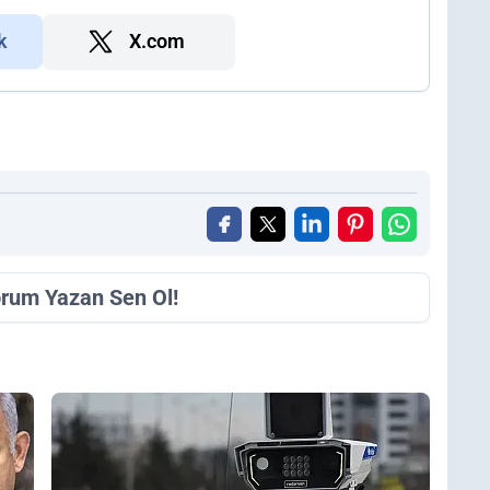
k
X.com
orum Yazan Sen Ol!