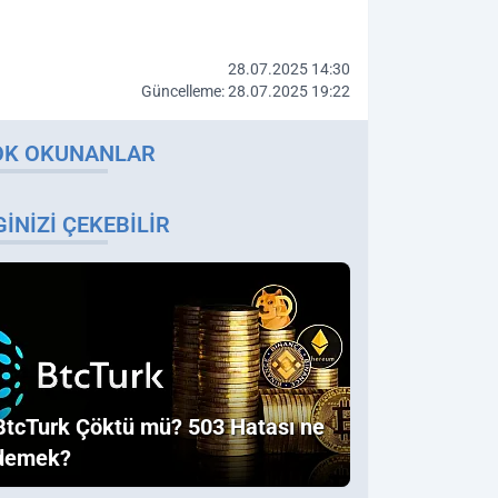
28.07.2025 14:30
Güncelleme: 28.07.2025 19:22
OK OKUNANLAR
GINIZI ÇEKEBILIR
BtcTurk Çöktü mü? 503 Hatası ne
demek?