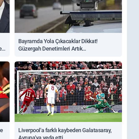
Bayramda Yola Çıkacaklar Dikkat!
ert
Güzergah Denetimleri Artık
Sorgulanabiliyor
ve
Liverpool'a farklı kaybeden Galatasaray,
Avrupa'ya veda etti