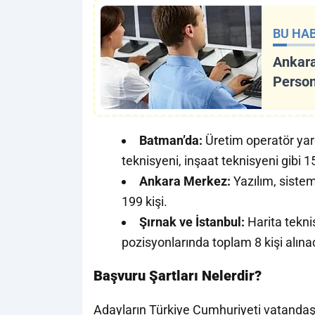
BU HAB
Ankara
Person
Batman’da:
Üretim operatör yard
teknisyeni, inşaat teknisyeni gibi 15
Ankara Merkez:
Yazılım, sistem
199 kişi.
Şırnak ve İstanbul:
Harita teknis
pozisyonlarında toplam 8 kişi alına
Başvuru Şartları Nelerdir?
Adayların Türkiye Cumhuriyeti vatandaş