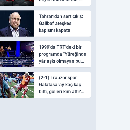
için Pakistan'a ulaştı
Tahran’dan sert çıkış:
Galibaf ateşkes
kapısını kapattı
1999'da TRT'deki bir
programda "Yüreğinde
yâr aşkı olmayan bu
sazı çalarsa tingirdatır"
sözünü söyleyen halk
(2-1) Trabzonspor
ozanı hangisidir?
Galatasaray kaç kaç
bitti, golleri kim attı?
Trabzonspor
Galatasaray maç özeti
ve golleri!