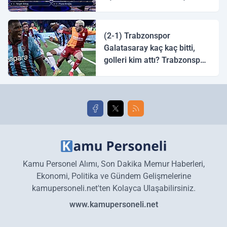
tingirdatır" sözünü söyleyen
halk ozanı hangisidir?
(2-1) Trabzonspor
Galatasaray kaç kaç bitti,
golleri kim attı? Trabzonspor
Galatasaray maç özeti ve
golleri!
Kamu Personel Alımı, Son Dakika Memur Haberleri,
Ekonomi, Politika ve Gündem Gelişmelerine
kamupersoneli.net'ten Kolayca Ulaşabilirsiniz.
www.kamupersoneli.net