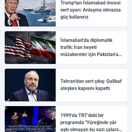
Trump'tan İslamabad öncesi
sert uyarı: Anlaşma olmazsa
güç kullanırız
İslamabad'da diplomatik
trafik: İran heyeti
müzakereler için Pakistan'a
ulaştı
Tahran’dan sert çıkış: Galibaf
ateşkes kapısını kapattı
1999'da TRT'deki bir
programda "Yüreğinde yâr
aşkı olmayan bu sazı çalarsa