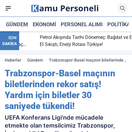
GÜNDEM
EKONOMI
PERSONEL ALIMI
POLITIKA
bitti,
Petrol Akışında Tarihi Dönemeç: Bağdat ve Erbil
SON
DAKİKA
aray maç
El Sıkıştı, Enerji Rotası Türkiye!
Haberler
Gündem
Trabzonspor-Basel maçının biletlerinden
rekor satış! Yardım için biletler 30
Trabzonspor-Basel maçının
saniyede tükendi!
biletlerinden rekor satış!
Yardım için biletler 30
saniyede tükendi!
UEFA Konferans Ligi'nde mücadele
etmekte olan temsilcimiz Trabzonspor,