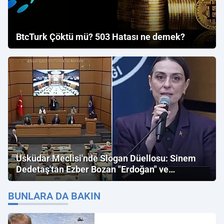
BtcTurk Çöktü mü? 503 Hatası ne demek?
Üsküdar Meclisi'nde Slogan Düellosu: Sinem
Dedetaş'tan Ezber Bozan "Erdoğan" ve
"İmamoğlu" Çıkışı!
BUNLARA DA BAKIN