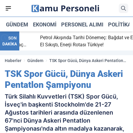
GÜNDEM
EKONOMI
PERSONEL ALIMI
POLITIKA
bitti,
Petrol Akışında Tarihi Dönemeç: Bağdat ve Erbi
SON
DAKİKA
aray maç
El Sıkıştı, Enerji Rotası Türkiye!
Haberler
Gündem
TSK Spor Gücü, Dünya Askeri Pentatlon
Şampiyonu
TSK Spor Gücü, Dünya Askeri
Pentatlon Şampiyonu
Türk Silahlı Kuvvetleri (TSK) Spor Gücü,
İsveç'in başkenti Stockholm'de 21-27
Ağustos tarihleri arasında düzenlenen
67'nci Dünya Askeri Pentatlon
Şampiyonası'nda altın madalya kazanarak,