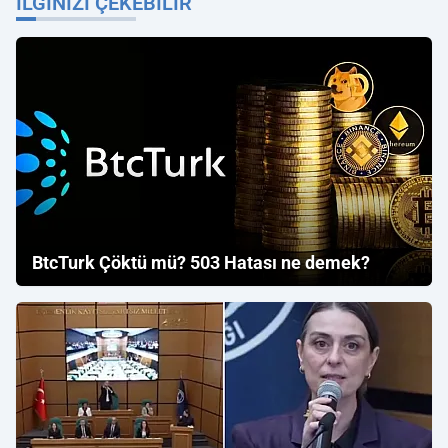
İLGINIZI ÇEKEBILIR
BtcTurk Çöktü mü? 503 Hatası ne demek?