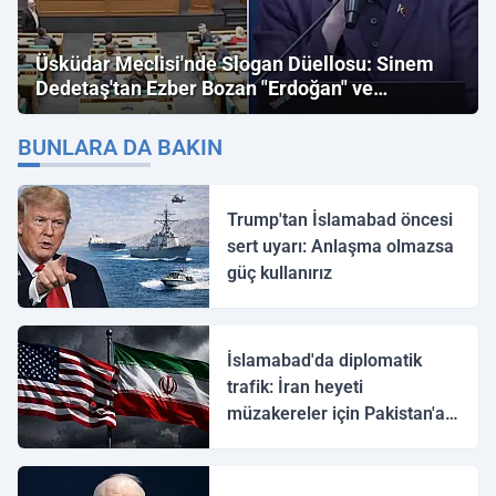
Üsküdar Meclisi'nde Slogan Düellosu: Sinem
Dedetaş'tan Ezber Bozan "Erdoğan" ve
"İmamoğlu" Çıkışı!
BUNLARA DA BAKIN
Trump'tan İslamabad öncesi
sert uyarı: Anlaşma olmazsa
güç kullanırız
İslamabad'da diplomatik
trafik: İran heyeti
müzakereler için Pakistan'a
ulaştı