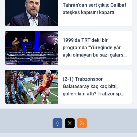
Tahran’dan sert çıkış: Galibaf
ateşkes kapısını kapattı
1999'da TRT'deki bir
programda "Yüreğinde yâr
aşkı olmayan bu sazı çalarsa
tingirdatır" sözünü söyleyen
halk ozanı hangisidir?
(2-1) Trabzonspor
Galatasaray kaç kaç bitti,
golleri kim attı? Trabzonspor
Galatasaray maç özeti ve
golleri!