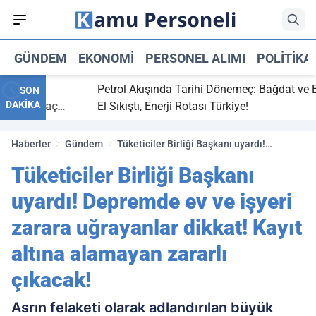
GÜNDEM
EKONOMI
PERSONEL ALIMI
POLITIKA
bitti,
Petrol Akışında Tarihi Dönemeç: Bağdat ve Erbi
SON
DAKİKA
aray maç
El Sıkıştı, Enerji Rotası Türkiye!
Haberler
Gündem
Tüketiciler Birliği Başkanı uyardı!
Depremde ev ve işyeri zarara uğrayanlar
Tüketiciler Birliği Başkanı
dikkat! Kayıt altına alamayan zararlı
çıkacak!
uyardı! Depremde ev ve işyeri
zarara uğrayanlar dikkat! Kayıt
altına alamayan zararlı
çıkacak!
Asrın felaketi olarak adlandırılan büyük