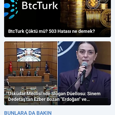
BtcTurk Çöktü mü? 503 Hatası ne demek?
Üsküdar Meclisi'nde Slogan Düellosu: Sinem
Dedetaş'tan Ezber Bozan "Erdoğan" ve
"İmamoğlu" Çıkışı!
BUNLARA DA BAKIN