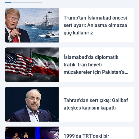
Trump'tan İslamabad öncesi
sert uyarı: Anlaşma olmazsa
güç kullanırız
İslamabad'da diplomatik
trafik: İran heyeti
müzakereler için Pakistan'a
ulaştı
Tahran’dan sert çıkış: Galibaf
ateşkes kapısını kapattı
1999'da TRT'deki bir