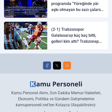
programda "Yüreğinde yâr
aşkı olmayan bu sazı çalarsa
tingirdatır" sözünü söyleyen
halk ozanı hangisidir?
(2-1) Trabzonspor
Galatasaray kaç kaç bitti,
golleri kim attı? Trabzonspor
Galatasaray maç özeti ve
golleri!
Kamu Personel Alımı, Son Dakika Memur Haberleri,
Ekonomi, Politika ve Gündem Gelişmelerine
kamupersoneli.net'ten Kolayca Ulaşabilirsiniz.