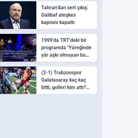
Tahran’dan sert çıkış:
Galibaf ateşkes
kapısını kapattı
1999'da TRT'deki bir
programda "Yüreğinde
yâr aşkı olmayan bu
sazı çalarsa tingirdatır"
sözünü söyleyen halk
(2-1) Trabzonspor
ozanı hangisidir?
Galatasaray kaç kaç
bitti, golleri kim attı?
Trabzonspor
Galatasaray maç özeti
ve golleri!