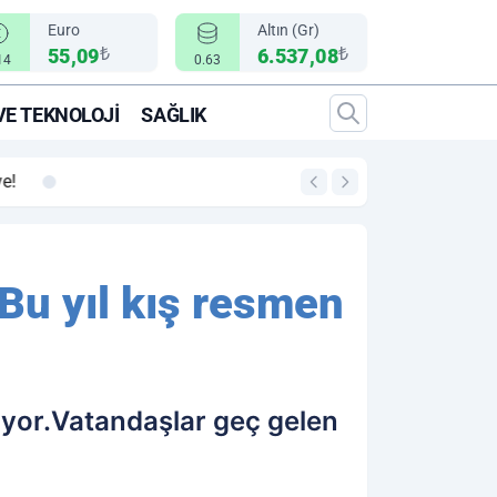
Euro
Altın (Gr)
₺
₺
55,09
6.537,08
14
0.63
VE TEKNOLOJI
SAĞLIK
00:12
"Epic Fury" Operasy
 Bu yıl kış resmen
iyor.Vatandaşlar geç gelen