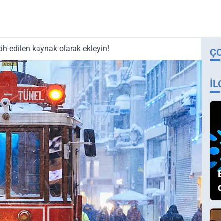
ih edilen kaynak olarak ekleyin!
Ç
İL