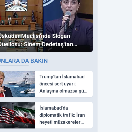
Üsküdar Meclisi'nde Slogan
Düellosu: Sinem Dedetaş'tan
Ezber Bozan "Erdoğan" ve
UNLARA DA BAKIN
"İmamoğlu" Çıkışı!
Trump'tan İslamabad
öncesi sert uyarı:
Anlaşma olmazsa güç
kullanırız
İslamabad'da
diplomatik trafik: İran
heyeti müzakereler
için Pakistan'a ulaştı