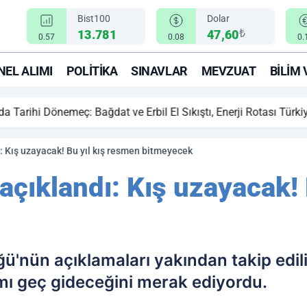
Bist100
Dolar
₺
13.781
47,60
0.57
0.08
0.
EL ALIMI
POLITIKA
SINAVLAR
MEVZUAT
BILIM 
ihi Dönemeç: Bağdat ve Erbil El Sıkıştı, Enerji Rotası Türkiye!
ı: Kış uzayacak! Bu yıl kış resmen bitmeyecek
açıklandı: Kış uzayacak!
ü'nün açıklamaları yakından takip edil
mı geç gideceğini merak ediyordu.