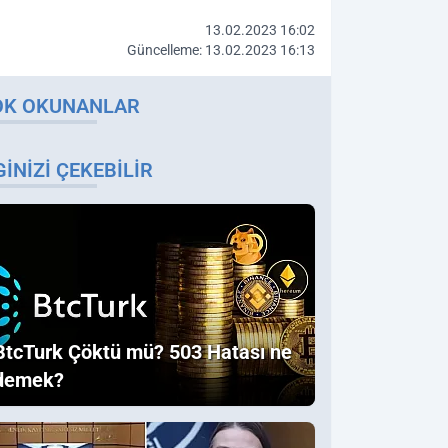
13.02.2023 16:02
Güncelleme: 13.02.2023 16:13
OK OKUNANLAR
GINIZI ÇEKEBILIR
BtcTurk Çöktü mü? 503 Hatası ne
demek?