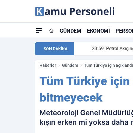
GÜNDEM
EKONOMI
PERSON
ay maç özeti ve golleri!
23:59
Petrol Akışında Tar
SON DAKİKA
Haberler
Gündem
Tüm Türkiye için açıkland
Tüm Türkiye için 
bitmeyecek
Meteoroloji Genel Müdürlüğ
kışın erken mi yoksa daha 