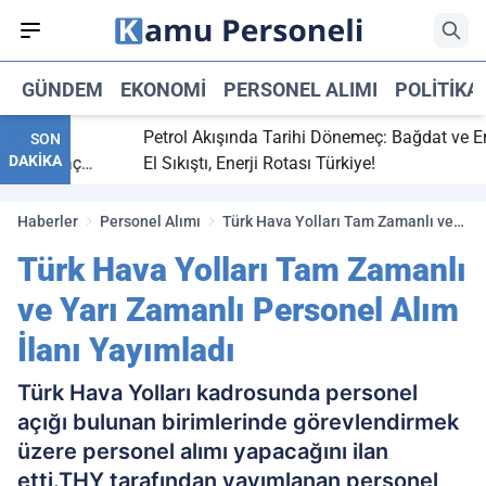
GÜNDEM
EKONOMI
PERSONEL ALIMI
POLITIKA
bitti,
Petrol Akışında Tarihi Dönemeç: Bağdat ve Erbil
SON
DAKİKA
aray maç
El Sıkıştı, Enerji Rotası Türkiye!
Haberler
Personel Alımı
Türk Hava Yolları Tam Zamanlı ve
Yarı Zamanlı Personel Alım İlanı
Türk Hava Yolları Tam Zamanlı
Yayımladı
ve Yarı Zamanlı Personel Alım
İlanı Yayımladı
Türk Hava Yolları kadrosunda personel
açığı bulunan birimlerinde görevlendirmek
üzere personel alımı yapacağını ilan
etti.THY tarafından yayımlanan personel