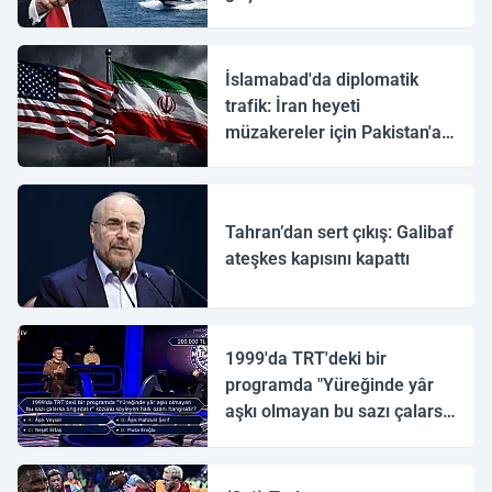
İslamabad'da diplomatik
trafik: İran heyeti
müzakereler için Pakistan'a
ulaştı
Tahran’dan sert çıkış: Galibaf
ateşkes kapısını kapattı
1999'da TRT'deki bir
programda "Yüreğinde yâr
aşkı olmayan bu sazı çalarsa
tingirdatır" sözünü söyleyen
halk ozanı hangisidir?