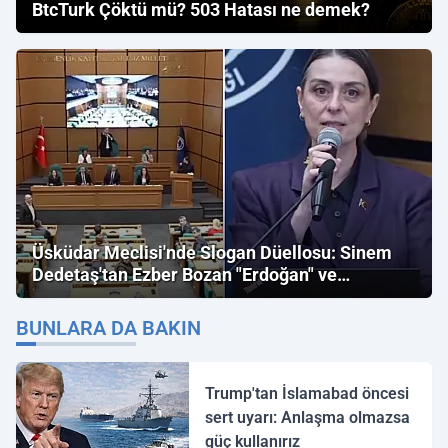
BtcTurk Çöktü mü? 503 Hatası ne demek?
Üsküdar Meclisi'nde Slogan Düellosu: Sinem
Dedetaş'tan Ezber Bozan "Erdoğan" ve
"İmamoğlu" Çıkışı!
BUNLARA DA BAKIN
Trump'tan İslamabad öncesi
sert uyarı: Anlaşma olmazsa
güç kullanırız