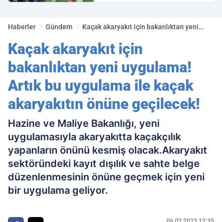
golleri!
Haberler
Gündem
Kaçak akaryakıt için bakanlıktan yeni
uygulama! Artık bu uygulama ile kaçak
Kaçak akaryakıt için
akaryakıtın önüne geçilecek!
bakanlıktan yeni uygulama!
Artık bu uygulama ile kaçak
akaryakıtın önüne geçilecek!
Hazine ve Maliye Bakanlığı, yeni
uygulamasıyla akaryakıtta kaçakçılık
yapanların önünü kesmiş olacak.Akaryakıt
sektöründeki kayıt dışılık ve sahte belge
düzenlenmesinin önüne geçmek için yeni
bir uygulama geliyor.
06.02.2023 12:35