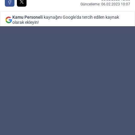
Güncelleme: 06.02.2023 10:07
Kamu Personeli
kaynağını Google'da tercih edilen kaynak
olarak ekleyin!
Kamu Personeli
Editör
Hazine ve Maliye Bakanlığı, yeni uygulamasıyla