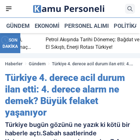
GÜNDEM
EKONOMI
PERSONEL ALIMI
POLITIKA
bitti,
Petrol Akışında Tarihi Dönemeç: Bağdat ve Erbi
SON
DAKİKA
aray maç
El Sıkıştı, Enerji Rotası Türkiye!
Haberler
Gündem
Türkiye 4. derece acil durum ilan etti: 4.
derece alarm ne demek? Büyük felaket
Türkiye 4. derece acil durum
yaşanıyor
ilan etti: 4. derece alarm ne
demek? Büyük felaket
yaşanıyor
Türkiye bugün gözünü ne yazık ki kötü bir
haberle açtı.Sabah saatlerinde