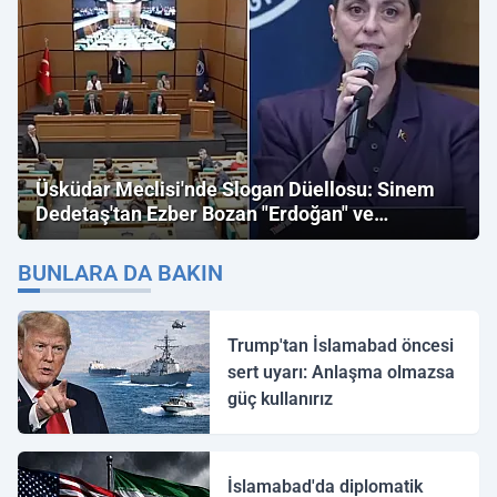
Üsküdar Meclisi'nde Slogan Düellosu: Sinem
Dedetaş'tan Ezber Bozan "Erdoğan" ve
"İmamoğlu" Çıkışı!
BUNLARA DA BAKIN
Trump'tan İslamabad öncesi
sert uyarı: Anlaşma olmazsa
güç kullanırız
İslamabad'da diplomatik