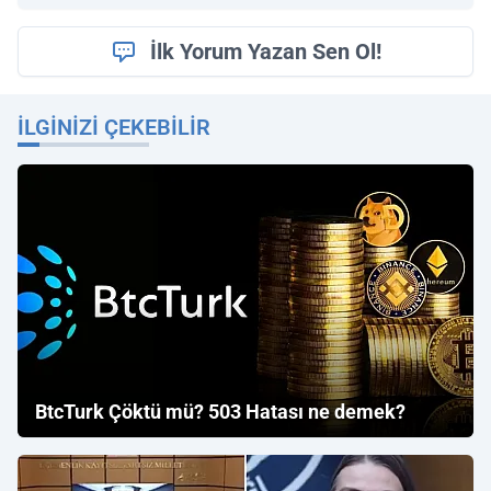
İlk Yorum Yazan Sen Ol!
İLGINIZI ÇEKEBILIR
BtcTurk Çöktü mü? 503 Hatası ne demek?