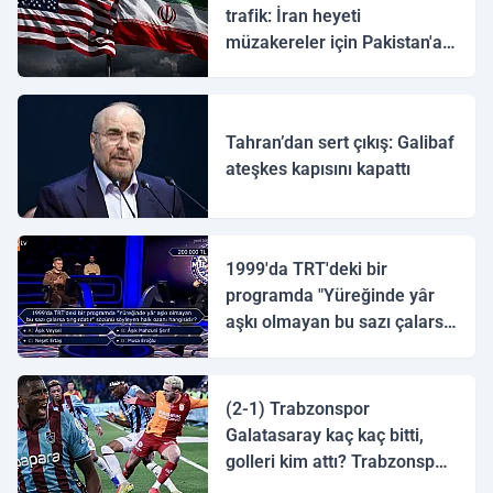
trafik: İran heyeti
müzakereler için Pakistan'a
ulaştı
Tahran’dan sert çıkış: Galibaf
ateşkes kapısını kapattı
1999'da TRT'deki bir
programda "Yüreğinde yâr
aşkı olmayan bu sazı çalarsa
tingirdatır" sözünü söyleyen
halk ozanı hangisidir?
(2-1) Trabzonspor
Galatasaray kaç kaç bitti,
golleri kim attı? Trabzonspor
Galatasaray maç özeti ve