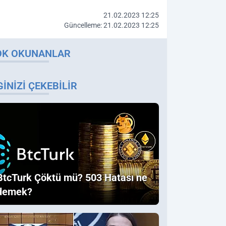
21.02.2023 12:25
Güncelleme: 21.02.2023 12:25
OK OKUNANLAR
GINIZI ÇEKEBILIR
BtcTurk Çöktü mü? 503 Hatası ne
demek?