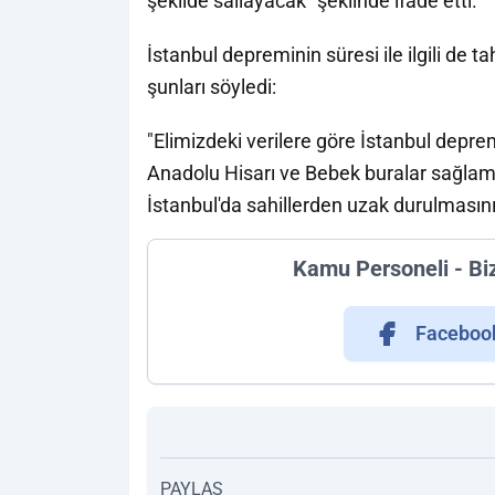
şekilde sallayacak” şeklinde ifade etti.
İstanbul depreminin süresi ile ilgili d
şunları söyledi:
"Elimizdeki verilere göre İstanbul depr
Anadolu Hisarı ve Bebek buralar sağlam
İstanbul'da sahillerden uzak durulmasın
Kamu Personeli - Bi
Faceboo
PAYLAŞ