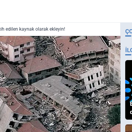
ih edilen kaynak olarak ekleyin!
Ç
İL