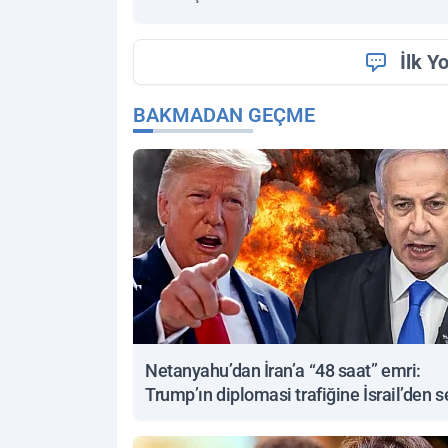
İlk Y
BAKMADAN GEÇME
Netanyahu’dan İran’a “48 saat” emri:
Trump’ın diplomasi trafiğine İsrail’den s
yanıt