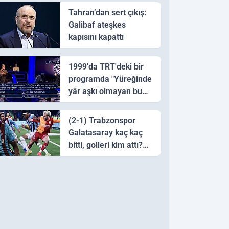
Tahran’dan sert çıkış:
Galibaf ateşkes
kapısını kapattı
1999'da TRT'deki bir
programda "Yüreğinde
yâr aşkı olmayan bu
sazı çalarsa tingirdatır"
sözünü söyleyen halk
(2-1) Trabzonspor
ozanı hangisidir?
Galatasaray kaç kaç
bitti, golleri kim attı?
Trabzonspor
Galatasaray maç özeti
ve golleri!