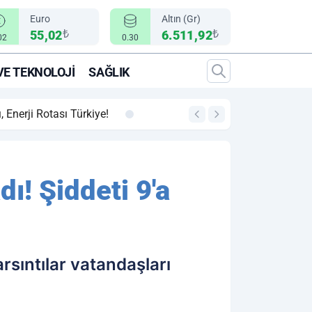
Euro
Altın (Gr)
₺
₺
55,02
6.511,92
02
0.30
VE TEKNOLOJI
SAĞLIK
00:12
"Epic Fury" Operas
ı! Şiddeti 9'a
sıntılar vatandaşları