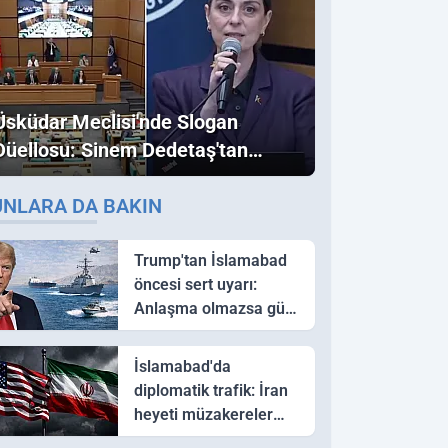
Üsküdar Meclisi'nde Slogan
Düellosu: Sinem Dedetaş'tan
Ezber Bozan "Erdoğan" ve
UNLARA DA BAKIN
"İmamoğlu" Çıkışı!
Trump'tan İslamabad
öncesi sert uyarı:
Anlaşma olmazsa güç
kullanırız
İslamabad'da
diplomatik trafik: İran
heyeti müzakereler
için Pakistan'a ulaştı