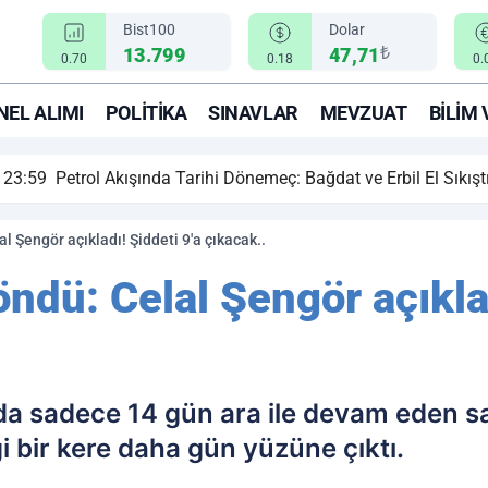
Bist100
Dolar
₺
13.799
47,71
0.70
0.18
0.
EL ALIMI
POLITIKA
SINAVLAR
MEVZUAT
BILIM 
ihi Dönemeç: Bağdat ve Erbil El Sıkıştı, Enerji Rotası Türkiye!
l Şengör açıkladı! Şiddeti 9'a çıkacak..
ndü: Celal Şengör açıklad
 sadece 14 gün ara ile devam eden sar
i bir kere daha gün yüzüne çıktı.