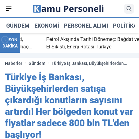
GÜNDEM
EKONOMI
PERSONEL ALIMI
POLITIKA
ç bitti,
Petrol Akışında Tarihi Dönemeç: Bağdat ve Erb
SON
DAKİKA
asaray maç
El Sıkıştı, Enerji Rotası Türkiye!
Haberler
Gündem
Türkiye İş Bankası, Büyükşehirlerden
satışa çıkardığı konutların sayısını artırdı!
Türkiye İş Bankası,
Her bölgeden konut var fiyatlar sadece
800 bin TL'den başlıyor!
Büyükşehirlerden satışa
çıkardığı konutların sayısını
artırdı! Her bölgeden konut var
fiyatlar sadece 800 bin TL'den
başlıyor!