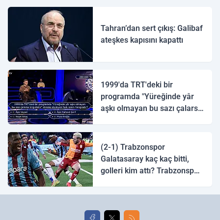
Tahran’dan sert çıkış: Galibaf
ateşkes kapısını kapattı
1999'da TRT'deki bir
programda "Yüreğinde yâr
aşkı olmayan bu sazı çalarsa
tingirdatır" sözünü söyleyen
halk ozanı hangisidir?
(2-1) Trabzonspor
Galatasaray kaç kaç bitti,
golleri kim attı? Trabzonspor
Galatasaray maç özeti ve
golleri!