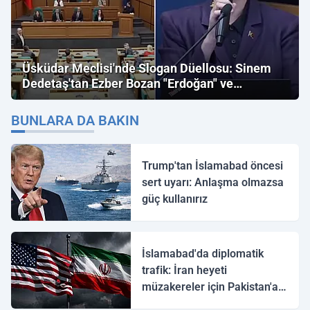
Üsküdar Meclisi'nde Slogan Düellosu: Sinem
Dedetaş'tan Ezber Bozan "Erdoğan" ve
"İmamoğlu" Çıkışı!
BUNLARA DA BAKIN
Trump'tan İslamabad öncesi
sert uyarı: Anlaşma olmazsa
güç kullanırız
İslamabad'da diplomatik
trafik: İran heyeti
müzakereler için Pakistan'a
ulaştı