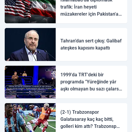
trafik: İran heyeti
müzakereler için Pakistan'a
ulaştı
Tahran’dan sert çıkış: Galibaf
ateşkes kapısını kapattı
1999'da TRT'deki bir
programda "Yüreğinde yâr
aşkı olmayan bu sazı çalarsa
tingirdatır" sözünü söyleyen
halk ozanı hangisidir?
(2-1) Trabzonspor
Galatasaray kaç kaç bitti,
golleri kim attı? Trabzonspor