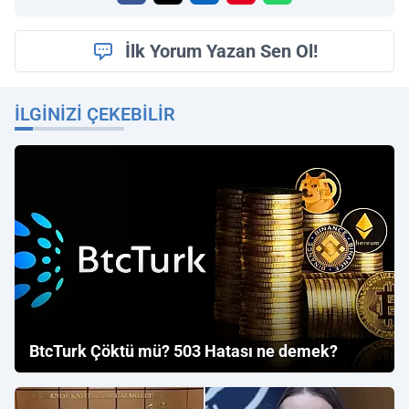
İlk Yorum Yazan Sen Ol!
İLGINIZI ÇEKEBILIR
BtcTurk Çöktü mü? 503 Hatası ne demek?