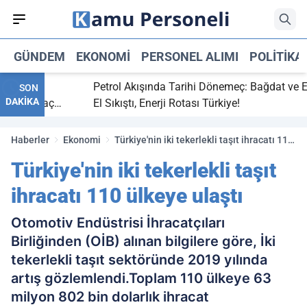
GÜNDEM
EKONOMI
PERSONEL ALIMI
POLITIKA
bitti,
Petrol Akışında Tarihi Dönemeç: Bağdat ve Erbi
SON
DAKİKA
saray maç
El Sıkıştı, Enerji Rotası Türkiye!
Haberler
Ekonomi
Türkiye'nin iki tekerlekli taşıt ihracatı 110
ülkeye ulaştı
Türkiye'nin iki tekerlekli taşıt
ihracatı 110 ülkeye ulaştı
Otomotiv Endüstrisi İhracatçıları
Birliğinden (OİB) alınan bilgilere göre, İki
tekerlekli taşıt sektöründe 2019 yılında
artış gözlemlendi.Toplam 110 ülkeye 63
milyon 802 bin dolarlık ihracat