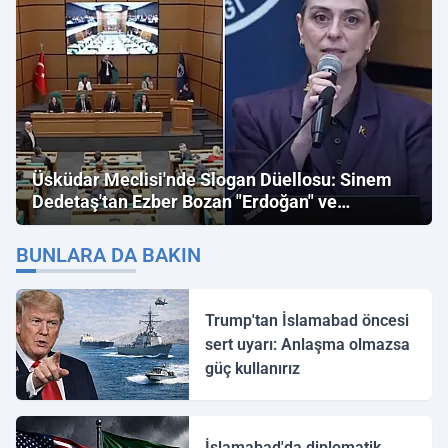
Üsküdar Meclisi'nde Slogan Düellosu: Sinem
Dedetaş'tan Ezber Bozan "Erdoğan" ve
"İmamoğlu" Çıkışı!
BUNLARA DA BAKIN
Trump'tan İslamabad öncesi
sert uyarı: Anlaşma olmazsa
güç kullanırız
İslamabad'da diplomatik