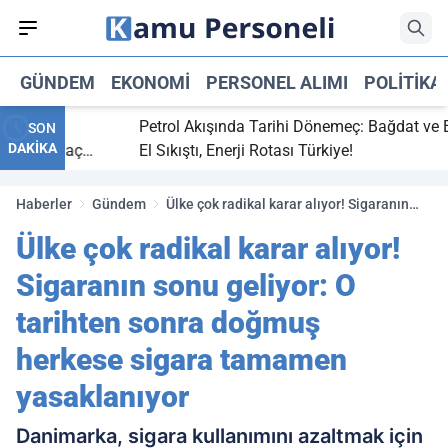
GÜNDEM
EKONOMI
PERSONEL ALIMI
POLITIKA
 bitti,
Petrol Akışında Tarihi Dönemeç: Bağdat ve Erbi
SON
DAKİKA
saray maç
El Sıkıştı, Enerji Rotası Türkiye!
Haberler
Gündem
Ülke çok radikal karar alıyor! Sigaranın
sonu geliyor: O tarihten sonra doğmuş
Ülke çok radikal karar alıyor!
herkese sigara tamamen yasaklanıyor
Sigaranın sonu geliyor: O
tarihten sonra doğmuş
herkese sigara tamamen
yasaklanıyor
Danimarka, sigara kullanımını azaltmak için