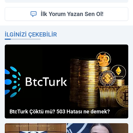
İlk Yorum Yazan Sen Ol!
İLGINIZI ÇEKEBILIR
BtcTurk Çöktü mü? 503 Hatası ne demek?