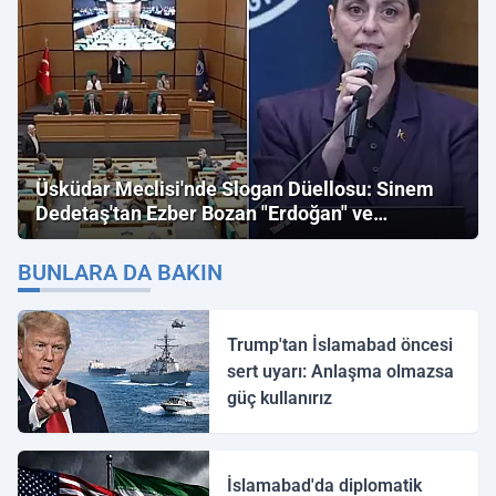
Üsküdar Meclisi'nde Slogan Düellosu: Sinem
Dedetaş'tan Ezber Bozan "Erdoğan" ve
"İmamoğlu" Çıkışı!
BUNLARA DA BAKIN
Trump'tan İslamabad öncesi
sert uyarı: Anlaşma olmazsa
güç kullanırız
İslamabad'da diplomatik