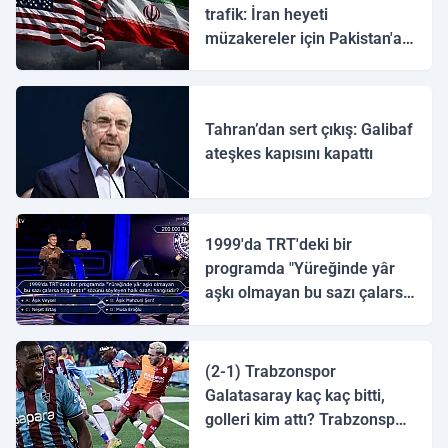
trafik: İran heyeti
müzakereler için Pakistan'a
ulaştı
Tahran’dan sert çıkış: Galibaf
ateşkes kapısını kapattı
1999'da TRT'deki bir
programda "Yüreğinde yâr
aşkı olmayan bu sazı çalarsa
tingirdatır" sözünü söyleyen
halk ozanı hangisidir?
(2-1) Trabzonspor
Galatasaray kaç kaç bitti,
golleri kim attı? Trabzonspor
Galatasaray maç özeti ve