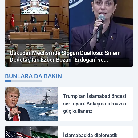
Üsküdar Meclisi'nde Slogan Düellosu: Sinem
Dedetaş'tan Ezber Bozan "Erdoğan" ve
"İmamoğlu" Çıkışı!
BUNLARA DA BAKIN
Trump'tan İslamabad öncesi
sert uyarı: Anlaşma olmazsa
güç kullanırız
İslamabad'da diplomatik