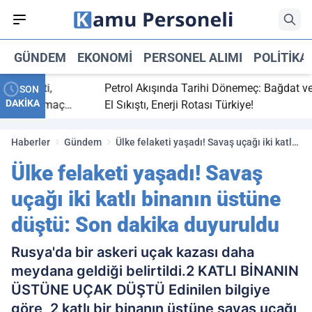
GÜNDEM
EKONOMI
PERSONEL ALIMI
POLITIKA
 bitti,
Petrol Akışında Tarihi Dönemeç: Bağdat ve Erbi
SON
DAKİKA
saray maç
El Sıkıştı, Enerji Rotası Türkiye!
Haberler
Gündem
Ülke felaketi yaşadı! Savaş uçağı iki katlı
binanın üstüne düştü: Son dakika
Ülke felaketi yaşadı! Savaş
duyuruldu
uçağı iki katlı binanın üstüne
düştü: Son dakika duyuruldu
Rusya'da bir askeri uçak kazası daha
meydana geldiği belirtildi.2 KATLI BİNANIN
ÜSTÜNE UÇAK DÜŞTÜ Edinilen bilgiye
göre, 2 katlı bir binanın üstüne savaş uçağı