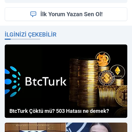
İlk Yorum Yazan Sen Ol!
İLGINIZI ÇEKEBILIR
BtcTurk Çöktü mü? 503 Hatası ne demek?