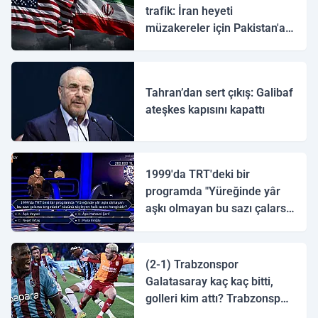
trafik: İran heyeti
müzakereler için Pakistan'a
ulaştı
Tahran’dan sert çıkış: Galibaf
ateşkes kapısını kapattı
1999'da TRT'deki bir
programda "Yüreğinde yâr
aşkı olmayan bu sazı çalarsa
tingirdatır" sözünü söyleyen
halk ozanı hangisidir?
(2-1) Trabzonspor
Galatasaray kaç kaç bitti,
golleri kim attı? Trabzonspor
Galatasaray maç özeti ve