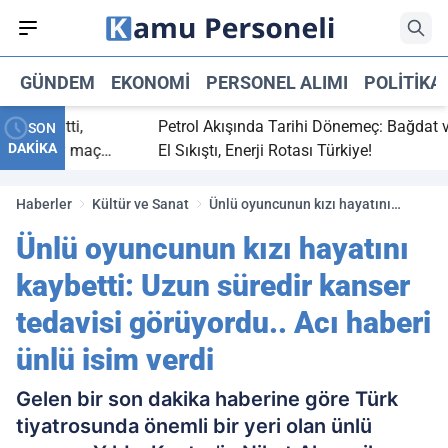
GÜNDEM
EKONOMI
PERSONEL ALIMI
POLITIKA
aç bitti,
Petrol Akışında Tarihi Dönemeç: Bağdat ve Er
SON
DAKİKA
tasaray maç
El Sıkıştı, Enerji Rotası Türkiye!
Haberler
Kültür ve Sanat
Ünlü oyuncunun kızı hayatını
kaybetti: Uzun süredir kanser
Ünlü oyuncunun kızı hayatını
tedavisi görüyordu.. Acı haberi
ünlü isim verdi
kaybetti: Uzun süredir kanser
tedavisi görüyordu.. Acı haberi
ünlü isim verdi
Gelen bir son dakika haberine göre Türk
tiyatrosunda önemli bir yeri olan ünlü