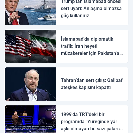
Trump'tan İslamabad öncesi
sert uyarı: Anlaşma olmazsa
güç kullanırız
İslamabad'da diplomatik
trafik: İran heyeti
müzakereler için Pakistan'a
ulaştı
Tahran’dan sert çıkış: Galibaf
ateşkes kapısını kapattı
1999'da TRT'deki bir
programda "Yüreğinde yâr
aşkı olmayan bu sazı çalarsa