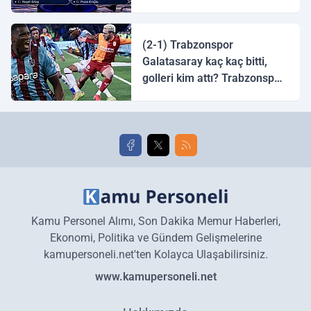
tingirdatır" sözünü söyleyen
halk ozanı hangisidir?
(2-1) Trabzonspor
Galatasaray kaç kaç bitti,
golleri kim attı? Trabzonspor
Galatasaray maç özeti ve
golleri!
Kamu Personel Alımı, Son Dakika Memur Haberleri,
Ekonomi, Politika ve Gündem Gelişmelerine
kamupersoneli.net'ten Kolayca Ulaşabilirsiniz.
www.kamupersoneli.net