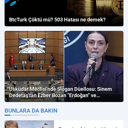
BtcTurk Çöktü mü? 503 Hatası ne demek?
Üsküdar Meclisi'nde Slogan Düellosu: Sinem
Dedetaş'tan Ezber Bozan "Erdoğan" ve
"İmamoğlu" Çıkışı!
BUNLARA DA BAKIN