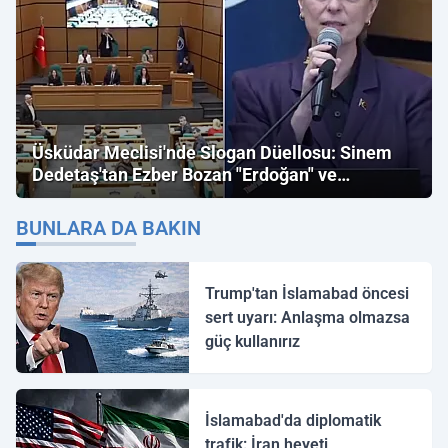
Üsküdar Meclisi'nde Slogan Düellosu: Sinem
Dedetaş'tan Ezber Bozan "Erdoğan" ve
"İmamoğlu" Çıkışı!
BUNLARA DA BAKIN
Trump'tan İslamabad öncesi
sert uyarı: Anlaşma olmazsa
güç kullanırız
İslamabad'da diplomatik
trafik: İran heyeti