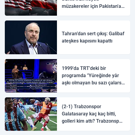
müzakereler için Pakistan'a
ulaştı
Tahran’dan sert çıkış: Galibaf
ateşkes kapısını kapattı
1999'da TRT'deki bir
programda "Yüreğinde yâr
aşkı olmayan bu sazı çalarsa
tingirdatır" sözünü söyleyen
halk ozanı hangisidir?
(2-1) Trabzonspor
Galatasaray kaç kaç bitti,
golleri kim attı? Trabzonspor
Galatasaray maç özeti ve