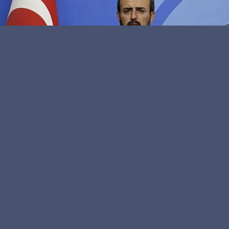
Kamu Personeli
Editör
AK Parti Genel Başkan Yardımcısı ve Parti Sözcüsü
Mahir Ünal çeşitli açıklamalarda bulundu. Mahir Ünal
açıklamalarında AK Parti sözcüsü olarak siyasete
yansıyan ikiyüzlü tavırla ilgilenmediğini vurguladı.