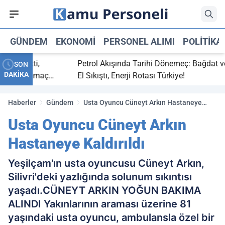
GÜNDEM
EKONOMI
PERSONEL ALIMI
POLITIKA
 bitti,
Petrol Akışında Tarihi Dönemeç: Bağdat ve Erb
SON
DAKİKA
asaray maç
El Sıkıştı, Enerji Rotası Türkiye!
Haberler
Gündem
Usta Oyuncu Cüneyt Arkın Hastaneye
Kaldırıldı
Usta Oyuncu Cüneyt Arkın
Hastaneye Kaldırıldı
Yeşilçam'ın usta oyuncusu Cüneyt Arkın,
Silivri'deki yazlığında solunum sıkıntısı
yaşadı.CÜNEYT ARKIN YOĞUN BAKIMA
ALINDI Yakınlarının araması üzerine 81
yaşındaki usta oyuncu, ambulansla özel bir