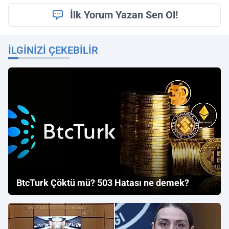
İlk Yorum Yazan Sen Ol!
İLGINIZI ÇEKEBILIR
BtcTurk Çöktü mü? 503 Hatası ne demek?