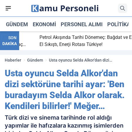
GÜNDEM
EKONOMI
PERSONEL ALIMI
POLITIKA
itti,
Petrol Akışında Tarihi Dönemeç: Bağdat ve Erbil
SON
DAKİKA
aray maç
El Sıkıştı, Enerji Rotası Türkiye!
Haberler
Gündem
Usta oyuncu Selda Alkor'dan dizi
sektörüne tarihi ayar: 'Ben buradayım
Usta oyuncu Selda Alkor'dan
Selda Alkor olarak. Kendileri bilirler!'
Meğer…
dizi sektörüne tarihi ayar: 'Ben
buradayım Selda Alkor olarak.
Kendileri bilirler!' Meğer…
Türk dizi ve sinema tarihinde rol aldığı
yapımlar ile hafızalara kazınmış isimlerden