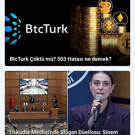
BtcTurk Çöktü mü? 503 Hatası ne demek?
Üsküdar Meclisi'nde Slogan Düellosu: Sinem