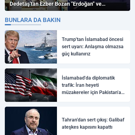
Dedetaş'tan Ezber Bozan "Erdoğan" ve
"İmamoğlu" Çıkışı!
BUNLARA DA BAKIN
Trump'tan İslamabad öncesi
sert uyarı: Anlaşma olmazsa
güç kullanırız
İslamabad'da diplomatik
trafik: İran heyeti
müzakereler için Pakistan'a
ulaştı
Tahran’dan sert çıkış: Galibaf
ateşkes kapısını kapattı