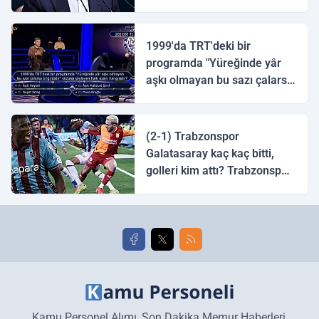
1999'da TRT'deki bir
programda "Yüreğinde yâr
aşkı olmayan bu sazı çalarsa
tingirdatır" sözünü söyleyen
halk ozanı hangisidir?
(2-1) Trabzonspor
Galatasaray kaç kaç bitti,
golleri kim attı? Trabzonspor
Galatasaray maç özeti ve
golleri!
Kamu Personel Alımı, Son Dakika Memur Haberleri,