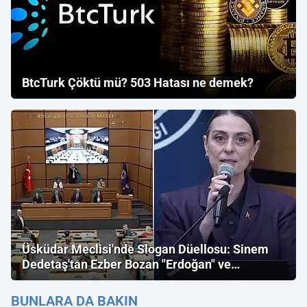
BtcTurk Çöktü mü? 503 Hatası ne demek?
Üsküdar Meclisi'nde Slogan Düellosu: Sinem
Dedetaş'tan Ezber Bozan "Erdoğan" ve
"İmamoğlu" Çıkışı!
BUNLARA DA BAKIN