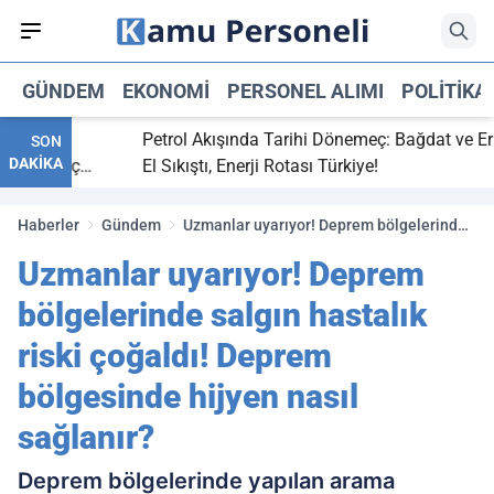
GÜNDEM
EKONOMI
PERSONEL ALIMI
POLITIKA
itti,
Petrol Akışında Tarihi Dönemeç: Bağdat ve Erbil
SON
DAKİKA
ray maç
El Sıkıştı, Enerji Rotası Türkiye!
Haberler
Gündem
Uzmanlar uyarıyor! Deprem bölgelerinde
salgın hastalık riski çoğaldı! Deprem
Uzmanlar uyarıyor! Deprem
bölgesinde hijyen nasıl sağlanır?
bölgelerinde salgın hastalık
riski çoğaldı! Deprem
bölgesinde hijyen nasıl
sağlanır?
Deprem bölgelerinde yapılan arama