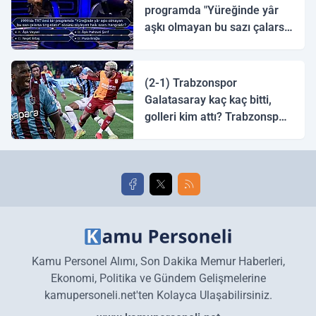
programda "Yüreğinde yâr
aşkı olmayan bu sazı çalarsa
tingirdatır" sözünü söyleyen
halk ozanı hangisidir?
(2-1) Trabzonspor
Galatasaray kaç kaç bitti,
golleri kim attı? Trabzonspor
Galatasaray maç özeti ve
golleri!
Kamu Personel Alımı, Son Dakika Memur Haberleri,
Ekonomi, Politika ve Gündem Gelişmelerine
kamupersoneli.net'ten Kolayca Ulaşabilirsiniz.