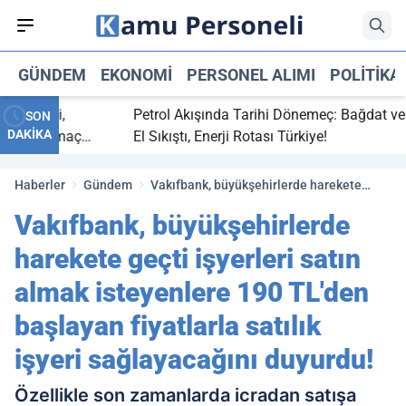
GÜNDEM
EKONOMI
PERSONEL ALIMI
POLITIKA
 bitti,
Petrol Akışında Tarihi Dönemeç: Bağdat ve Erb
SON
DAKİKA
asaray maç
El Sıkıştı, Enerji Rotası Türkiye!
Haberler
Gündem
Vakıfbank, büyükşehirlerde harekete
geçti işyerleri satın almak isteyenlere 190
Vakıfbank, büyükşehirlerde
TL'den başlayan fiyatlarla satılık işyeri
sağlayacağını duyurdu!
harekete geçti işyerleri satın
almak isteyenlere 190 TL'den
başlayan fiyatlarla satılık
işyeri sağlayacağını duyurdu!
Özellikle son zamanlarda icradan satışa