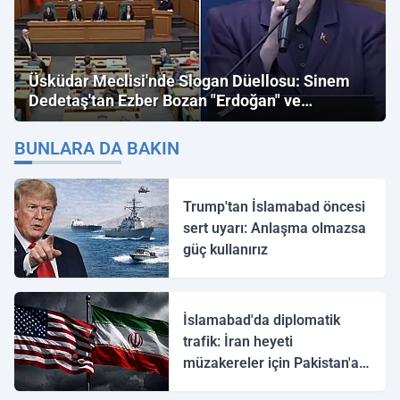
Üsküdar Meclisi'nde Slogan Düellosu: Sinem
Dedetaş'tan Ezber Bozan "Erdoğan" ve
"İmamoğlu" Çıkışı!
BUNLARA DA BAKIN
Trump'tan İslamabad öncesi
sert uyarı: Anlaşma olmazsa
güç kullanırız
İslamabad'da diplomatik
trafik: İran heyeti
müzakereler için Pakistan'a
ulaştı