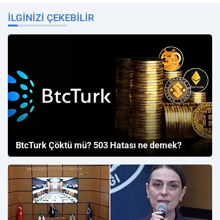
İLGINIZI ÇEKEBILIR
BtcTurk Çöktü mü? 503 Hatası ne demek?