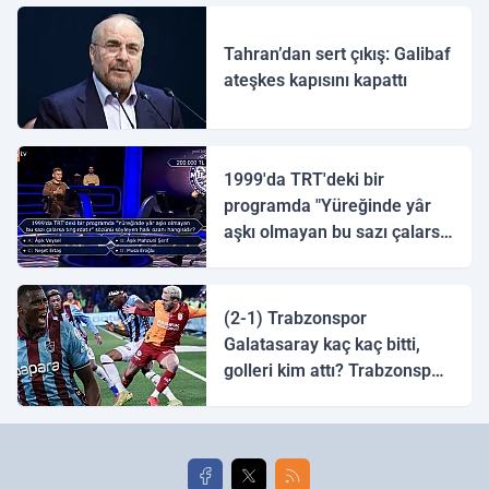
Tahran’dan sert çıkış: Galibaf
ateşkes kapısını kapattı
1999'da TRT'deki bir
programda "Yüreğinde yâr
aşkı olmayan bu sazı çalarsa
tingirdatır" sözünü söyleyen
halk ozanı hangisidir?
(2-1) Trabzonspor
Galatasaray kaç kaç bitti,
golleri kim attı? Trabzonspor
Galatasaray maç özeti ve
golleri!