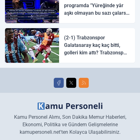
programda "Yüreğinde yâr
aşkı olmayan bu sazı çalarsa
tingirdatır" sözünü söyleyen
halk ozanı hangisidir?
(2-1) Trabzonspor
Galatasaray kaç kaç bitti,
golleri kim attı? Trabzonspor
Galatasaray maç özeti ve
golleri!
Kamu Personel Alımı, Son Dakika Memur Haberleri,
Ekonomi, Politika ve Gündem Gelişmelerine
kamupersoneli.net'ten Kolayca Ulaşabilirsiniz.