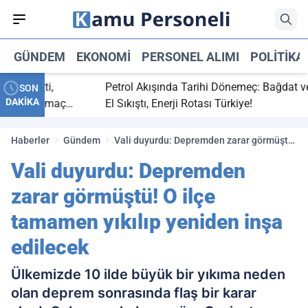
GÜNDEM
EKONOMI
PERSONEL ALIMI
POLITIKA
ç bitti,
Petrol Akışında Tarihi Dönemeç: Bağdat ve Er
SON
DAKİKA
asaray maç
El Sıkıştı, Enerji Rotası Türkiye!
Haberler
Gündem
Vali duyurdu: Depremden zarar görmüştü!
O ilçe tamamen yıkılıp yeniden inşa
Vali duyurdu: Depremden
edilecek
zarar görmüştü! O ilçe
tamamen yıkılıp yeniden inşa
edilecek
Ülkemizde 10 ilde büyük bir yıkıma neden
olan deprem sonrasında flaş bir karar