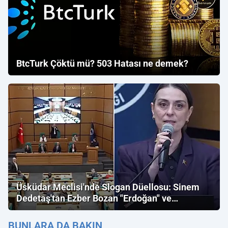
BtcTurk Çöktü mü? 503 Hatası ne demek?
Üsküdar Meclisi'nde Slogan Düellosu: Sinem
Dedetaş'tan Ezber Bozan "Erdoğan" ve
"İmamoğlu" Çıkışı!
BUNLARA DA BAKIN