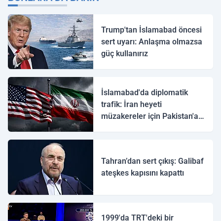
Trump'tan İslamabad öncesi
sert uyarı: Anlaşma olmazsa
güç kullanırız
İslamabad'da diplomatik
trafik: İran heyeti
müzakereler için Pakistan'a
ulaştı
Tahran’dan sert çıkış: Galibaf
ateşkes kapısını kapattı
1999'da TRT'deki bir