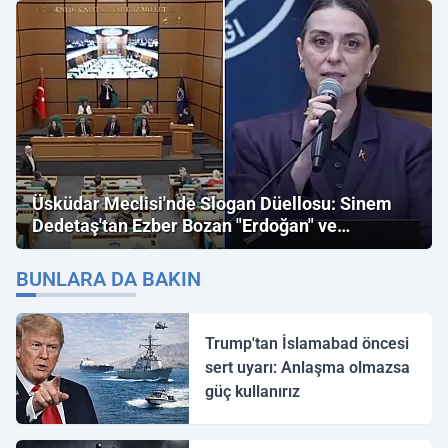
Üsküdar Meclisi'nde Slogan Düellosu: Sinem
Dedetaş'tan Ezber Bozan "Erdoğan" ve
"İmamoğlu" Çıkışı!
BUNLARA DA BAKIN
Trump'tan İslamabad öncesi
sert uyarı: Anlaşma olmazsa
güç kullanırız