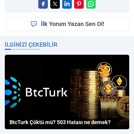
İlk Yorum Yazan Sen Ol!
İLGINIZI ÇEKEBILIR
BtcTurk Çöktü mü? 503 Hatası ne demek?