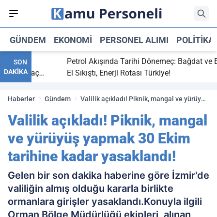
GÜNDEM
EKONOMI
PERSONEL ALIMI
POLITIKA
bitti,
Petrol Akışında Tarihi Dönemeç: Bağdat ve Erbil
SON
DAKİKA
aray maç
El Sıkıştı, Enerji Rotası Türkiye!
Haberler
Gündem
Valilik açıkladı! Piknik, mangal ve yürüyüş
yapmak 30 Ekim tarihine kadar
Valilik açıkladı! Piknik, mangal
yasaklandı!
ve yürüyüş yapmak 30 Ekim
tarihine kadar yasaklandı!
Gelen bir son dakika haberine göre İzmir'de
valiliğin almış olduğu kararla birlikte
ormanlara girişler yasaklandı.Konuyla ilgili
Orman Bölge Müdürlüğü ekipleri, alınan