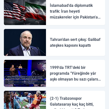
İslamabad'da diplomatik
trafik: İran heyeti
müzakereler için Pakistan'a
ulaştı
Tahran’dan sert çıkış: Galibaf
ateşkes kapısını kapattı
1999'da TRT'deki bir
programda "Yüreğinde yâr
aşkı olmayan bu sazı çalarsa
tingirdatır" sözünü söyleyen
halk ozanı hangisidir?
(2-1) Trabzonspor
Galatasaray kaç kaç bitti,