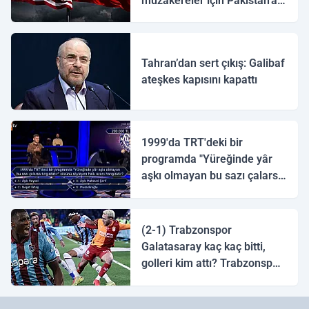
müzakereler için Pakistan'a
ulaştı
Tahran’dan sert çıkış: Galibaf
ateşkes kapısını kapattı
1999'da TRT'deki bir
programda "Yüreğinde yâr
aşkı olmayan bu sazı çalarsa
tingirdatır" sözünü söyleyen
halk ozanı hangisidir?
(2-1) Trabzonspor
Galatasaray kaç kaç bitti,
golleri kim attı? Trabzonspor
Galatasaray maç özeti ve
golleri!