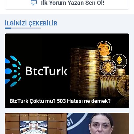
İlk Yorum Yazan Sen Ol!
İLGINIZI ÇEKEBILIR
BtcTurk Çöktü mü? 503 Hatası ne demek?