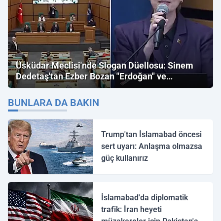
Üsküdar Meclisi'nde Slogan Düellosu: Sinem
Dedetaş'tan Ezber Bozan "Erdoğan" ve
"İmamoğlu" Çıkışı!
BUNLARA DA BAKIN
Trump'tan İslamabad öncesi
sert uyarı: Anlaşma olmazsa
güç kullanırız
İslamabad'da diplomatik
trafik: İran heyeti