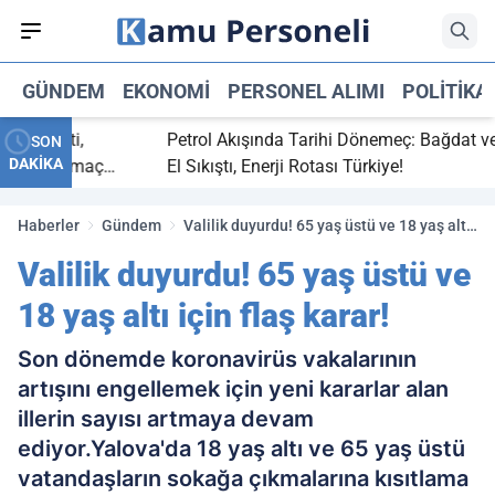
GÜNDEM
EKONOMI
PERSONEL ALIMI
POLITIKA
 bitti,
Petrol Akışında Tarihi Dönemeç: Bağdat ve Erb
SON
DAKİKA
saray maç
El Sıkıştı, Enerji Rotası Türkiye!
Haberler
Gündem
Valilik duyurdu! 65 yaş üstü ve 18 yaş altı
için flaş karar!
Valilik duyurdu! 65 yaş üstü ve
18 yaş altı için flaş karar!
Son dönemde koronavirüs vakalarının
artışını engellemek için yeni kararlar alan
illerin sayısı artmaya devam
ediyor.Yalova'da 18 yaş altı ve 65 yaş üstü
vatandaşların sokağa çıkmalarına kısıtlama