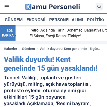
GÜNDEM
EKONOMI
PERSONEL ALIMI
POLITIKA
tti,
Petrol Akışında Tarihi Dönemeç: Bağdat ve Erbil
SON
DAKİKA
ray maç
El Sıkıştı, Enerji Rotası Türkiye!
Haberler
Gündem
Valilik duyurdu! Kent genelinde 15 gün
yasaklandı!
Valilik duyurdu! Kent
genelinde 15 gün yasaklandı!
Tunceli Valiliği, toplantı ve gösteri
yürüyüşü, miting, açık hava toplantısı,
protesto eylemi, oturma eylemi gibi
etkinlikleri 15 gün boyunca
yasakladı.Açıklamada, 'Resmi bayram,