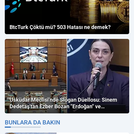
BtcTurk Çöktü mü? 503 Hatası ne demek?
Üsküdar Meclisi'nde Slogan Düellosu: Sinem
Dedetaş'tan Ezber Bozan "Erdoğan" ve
"İmamoğlu" Çıkışı!
BUNLARA DA BAKIN