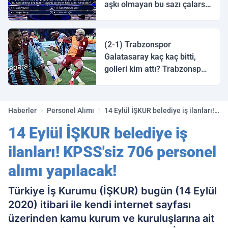
aşkı olmayan bu sazı çalarsa
tingirdatır" sözünü söyleyen
halk ozanı hangisidir?
(2-1) Trabzonspor
Galatasaray kaç kaç bitti,
golleri kim attı? Trabzonspor
Galatasaray maç özeti ve
golleri!
Haberler
Personel Alımı
14 Eylül İŞKUR belediye iş ilanları!
KPSS'siz 706 personel alımı
14 Eylül İŞKUR belediye iş
yapılacak!
ilanları! KPSS'siz 706 personel
alımı yapılacak!
Türkiye İş Kurumu (İŞKUR) bugün (14 Eylül
2020) itibari ile kendi internet sayfası
üzerinden kamu kurum ve kuruluşlarına ait