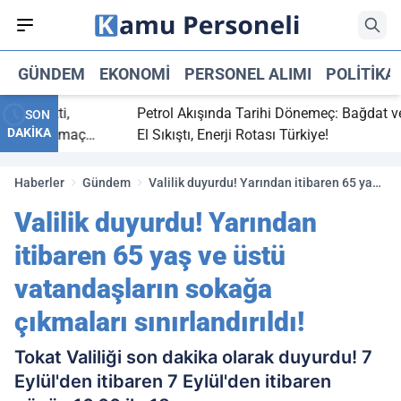
GÜNDEM
EKONOMI
PERSONEL ALIMI
POLITIKA
 bitti,
Petrol Akışında Tarihi Dönemeç: Bağdat ve Erbi
SON
DAKİKA
saray maç
El Sıkıştı, Enerji Rotası Türkiye!
Haberler
Gündem
Valilik duyurdu! Yarından itibaren 65 yaş
ve üstü vatandaşların sokağa çıkmaları
Valilik duyurdu! Yarından
sınırlandırıldı!
itibaren 65 yaş ve üstü
vatandaşların sokağa
çıkmaları sınırlandırıldı!
Tokat Valiliği son dakika olarak duyurdu! 7
Eylül'den itibaren 7 Eylül'den itibaren