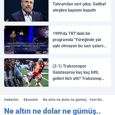
Tahran’dan sert çıkış: Galibaf
ateşkes kapısını kapattı
1999'da TRT'deki bir
programda "Yüreğinde yâr
aşkı olmayan bu sazı çalarsa
tingirdatır" sözünü söyleyen
halk ozanı hangisidir?
(2-1) Trabzonspor
Galatasaray kaç kaç bitti,
golleri kim attı? Trabzonspor
Galatasaray maç özeti ve
golleri!
Haberler
Ekonomi
Ne altın ne dolar ne gümüş.. Yeni bir
yatırım aracı devreye girdi!
Ne altın ne dolar ne gümüş..