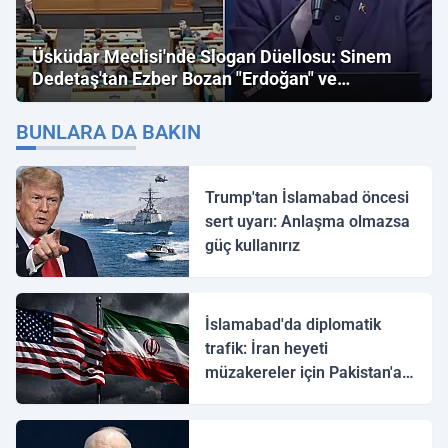
Üsküdar Meclisi'nde Slogan Düellosu: Sinem
Dedetaş'tan Ezber Bozan "Erdoğan" ve
"İmamoğlu" Çıkışı!
BUNLARA DA BAKIN
Trump'tan İslamabad öncesi
sert uyarı: Anlaşma olmazsa
güç kullanırız
İslamabad'da diplomatik
trafik: İran heyeti
müzakereler için Pakistan'a
ulaştı