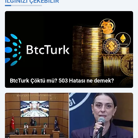
İLGINIZI ÇEKEBILIR
BtcTurk Çöktü mü? 503 Hatası ne demek?