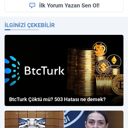
İlk Yorum Yazan Sen Ol!
İLGINIZI ÇEKEBILIR
BtcTurk Çöktü mü? 503 Hatası ne demek?