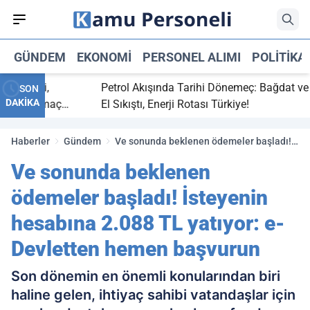
GÜNDEM
EKONOMI
PERSONEL ALIMI
POLITIKA
 bitti,
Petrol Akışında Tarihi Dönemeç: Bağdat ve Erb
SON
DAKİKA
asaray maç
El Sıkıştı, Enerji Rotası Türkiye!
Haberler
Gündem
Ve sonunda beklenen ödemeler başladı!
İsteyenin hesabına 2.088 TL yatıyor: e-
Ve sonunda beklenen
Devletten hemen başvurun
ödemeler başladı! İsteyenin
hesabına 2.088 TL yatıyor: e-
Devletten hemen başvurun
Son dönemin en önemli konularından biri
haline gelen, ihtiyaç sahibi vatandaşlar için