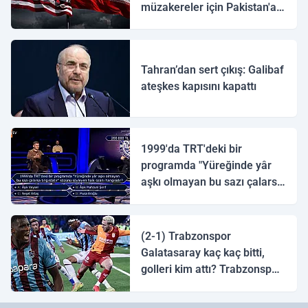
müzakereler için Pakistan'a
ulaştı
Tahran’dan sert çıkış: Galibaf
ateşkes kapısını kapattı
1999'da TRT'deki bir
programda "Yüreğinde yâr
aşkı olmayan bu sazı çalarsa
tingirdatır" sözünü söyleyen
halk ozanı hangisidir?
(2-1) Trabzonspor
Galatasaray kaç kaç bitti,
golleri kim attı? Trabzonspor
Galatasaray maç özeti ve
golleri!