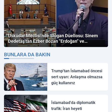
Üsküdar Meclisi'nde Slogan Düellosu: Sinem
Dedetaş'tan Ezber Bozan "Erdoğan" ve
"İmamoğlu" Çıkışı!
BUNLARA DA BAKIN
Trump'tan İslamabad öncesi
sert uyarı: Anlaşma olmazsa
güç kullanırız
İslamabad'da diplomatik
trafik: İran heyeti