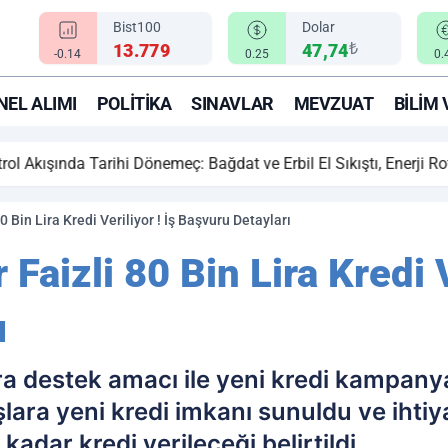
Bist100
Dolar
₺
13.779
47,74
-0.14
0.25
0.
EL ALIMI
POLITIKA
SINAVLAR
MEVZUAT
BILIM 
ihi Dönemeç: Bağdat ve Erbil El Sıkıştı, Enerji Rotası Türkiye!
0 Bin Lira Kredi Veriliyor ! İş Başvuru Detayları
 Faizli 80 Bin Lira Kredi V
ı
a destek amacı ile yeni kredi kampanya
şlara yeni kredi imkanı sunuldu ve ihti
 kadar kredi verileceği belirtildi.