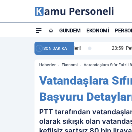
GÜNDEM
EKONOMI
PERSON
ay maç özeti ve golleri!
23:59
Petrol Akışında Tar
SON DAKİKA
Haberler
Ekonomi
Vatandaşlara Sıfır Faizli 8
Vatandaşlara Sıfır
Başvuru Detaylar
PTT tarafından vatandaşlar
olarak sıkışık olan vatanda
kefilsiz şartsız 80 bin liraya