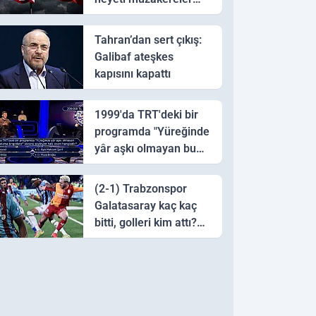
için Pakistan'a ulaştı
Tahran’dan sert çıkış:
Galibaf ateşkes
kapısını kapattı
1999'da TRT'deki bir
programda "Yüreğinde
yâr aşkı olmayan bu
sazı çalarsa tingirdatır"
sözünü söyleyen halk
(2-1) Trabzonspor
ozanı hangisidir?
Galatasaray kaç kaç
bitti, golleri kim attı?
Trabzonspor
Galatasaray maç özeti
ve golleri!