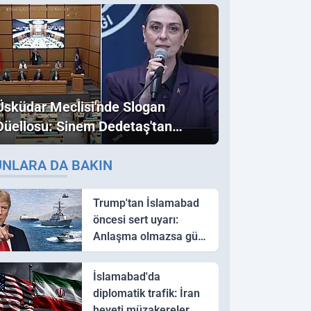
Üsküdar Meclisi'nde Slogan
Düellosu: Sinem Dedetaş'tan
Ezber Bozan "Erdoğan" ve
UNLARA DA BAKIN
"İmamoğlu" Çıkışı!
Trump'tan İslamabad
öncesi sert uyarı:
Anlaşma olmazsa güç
kullanırız
İslamabad'da
diplomatik trafik: İran
heyeti müzakereler