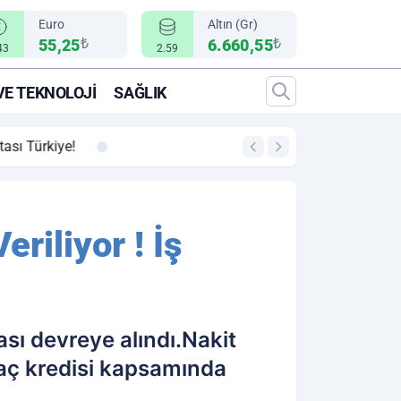
Euro
Altın (Gr)
₺
₺
55,25
6.660,55
43
2.59
VE TEKNOLOJI
SAĞLIK
00:12
"Epic Fury" Operasy
eriliyor ! İş
sı devreye alındı.Nakit
yaç kredisi kapsamında