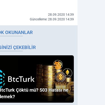
28.09.2020 14:39
Güncelleme: 28.09.2020 14:39
OK OKUNANLAR
GINIZI ÇEKEBILIR
BtcTurk Çöktü mü? 503 Hatası ne
demek?