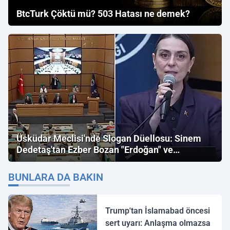
BtcTurk Çöktü mü? 503 Hatası ne demek?
Üsküdar Meclisi'nde Slogan Düellosu: Sinem
Dedetaş'tan Ezber Bozan "Erdoğan" ve
"İmamoğlu" Çıkışı!
BUNLARA DA BAKIN
Trump'tan İslamabad öncesi
sert uyarı: Anlaşma olmazsa