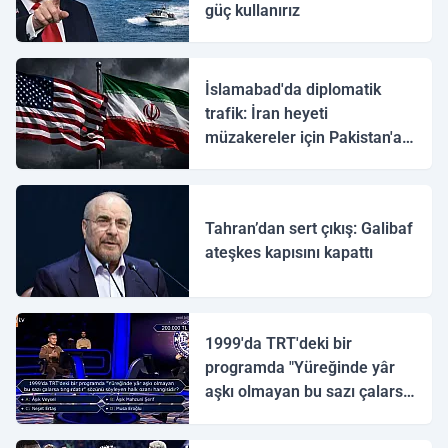
güç kullanırız
İslamabad'da diplomatik
trafik: İran heyeti
müzakereler için Pakistan'a
ulaştı
Tahran’dan sert çıkış: Galibaf
ateşkes kapısını kapattı
1999'da TRT'deki bir
programda "Yüreğinde yâr
aşkı olmayan bu sazı çalarsa
tingirdatır" sözünü söyleyen
halk ozanı hangisidir?