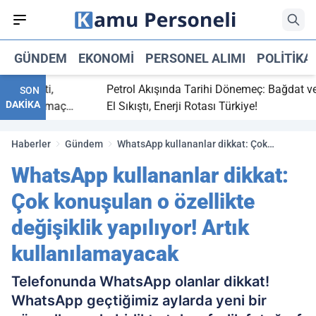
GÜNDEM
EKONOMI
PERSONEL ALIMI
POLITIKA
ç bitti,
Petrol Akışında Tarihi Dönemeç: Bağdat ve Erb
SON
DAKİKA
asaray maç
El Sıkıştı, Enerji Rotası Türkiye!
Haberler
Gündem
WhatsApp kullananlar dikkat: Çok
konuşulan o özellikte değişiklik yapılıyor!
WhatsApp kullananlar dikkat:
Artık kullanılamayacak
Çok konuşulan o özellikte
değişiklik yapılıyor! Artık
kullanılamayacak
Telefonunda WhatsApp olanlar dikkat!
WhatsApp geçtiğimiz aylarda yeni bir