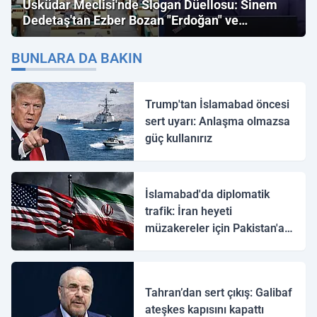
Üsküdar Meclisi'nde Slogan Düellosu: Sinem
Dedetaş'tan Ezber Bozan "Erdoğan" ve
"İmamoğlu" Çıkışı!
BUNLARA DA BAKIN
Trump'tan İslamabad öncesi
sert uyarı: Anlaşma olmazsa
güç kullanırız
İslamabad'da diplomatik
trafik: İran heyeti
müzakereler için Pakistan'a
ulaştı
Tahran’dan sert çıkış: Galibaf
ateşkes kapısını kapattı