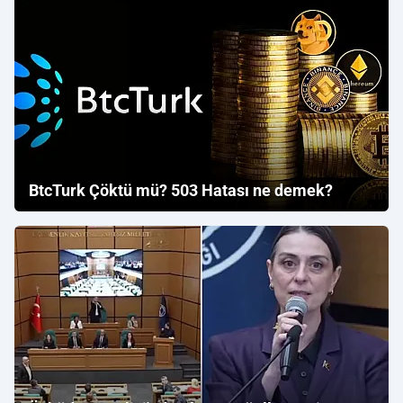
BtcTurk Çöktü mü? 503 Hatası ne demek?