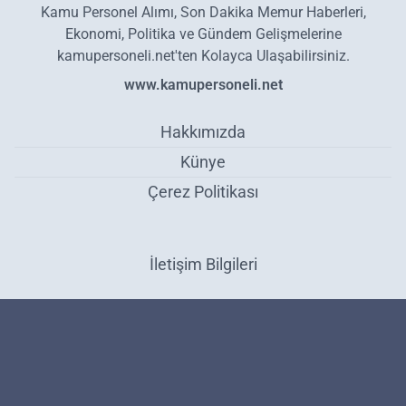
Kamu Personel Alımı, Son Dakika Memur Haberleri,
Ekonomi, Politika ve Gündem Gelişmelerine
kamupersoneli.net'ten Kolayca Ulaşabilirsiniz.
www.kamupersoneli.net
Hakkımızda
Künye
Çerez Politikası
İletişim Bilgileri
Whatsapp kullananlara kötü haber verildi: Artık
kullanamayacaksınız! Tarih verildi.. Sona eriyor - Gündem
Haber Yazılımı:
Medya İnternet
-
Kulga Haber Yazılımı
v26.7.3