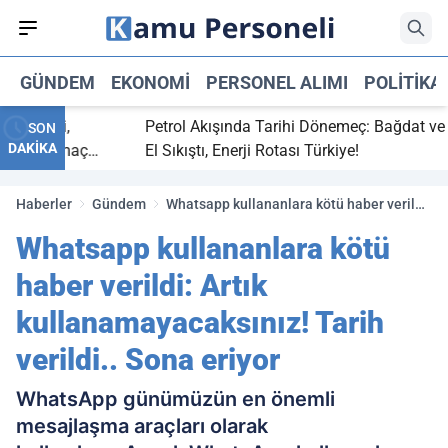
GÜNDEM
EKONOMI
PERSONEL ALIMI
POLITIKA
 bitti,
Petrol Akışında Tarihi Dönemeç: Bağdat ve Erbi
SON
DAKİKA
saray maç
El Sıkıştı, Enerji Rotası Türkiye!
Haberler
Gündem
Whatsapp kullananlara kötü haber verildi:
Artık kullanamayacaksınız! Tarih verildi..
Whatsapp kullananlara kötü
Sona eriyor
haber verildi: Artık
kullanamayacaksınız! Tarih
verildi.. Sona eriyor
WhatsApp günümüzün en önemli
mesajlaşma araçları olarak