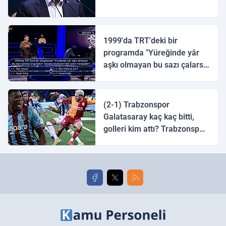
1999'da TRT'deki bir
programda "Yüreğinde yâr
aşkı olmayan bu sazı çalarsa
tingirdatır" sözünü söyleyen
halk ozanı hangisidir?
(2-1) Trabzonspor
Galatasaray kaç kaç bitti,
golleri kim attı? Trabzonspor
Galatasaray maç özeti ve
golleri!