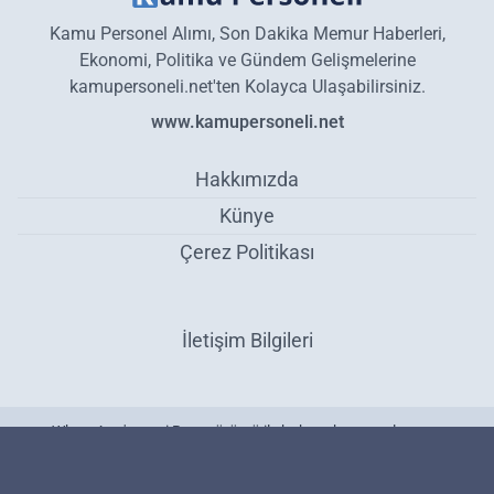
Kamu Personel Alımı, Son Dakika Memur Haberleri,
Ekonomi, Politika ve Gündem Gelişmelerine
kamupersoneli.net'ten Kolayca Ulaşabilirsiniz.
www.kamupersoneli.net
Hakkımızda
Künye
Çerez Politikası
İletişim Bilgileri
WhatsApp'ın yeni Beta sürümü ile haber akışı uygulamaya
taşınacak! Bültenler butonu ile kişiye özel haber akışı gizlenerek
takip edilebilecek! - Gündem