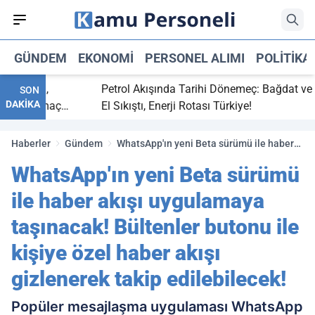
GÜNDEM
EKONOMI
PERSONEL ALIMI
POLITIKA
 bitti,
Petrol Akışında Tarihi Dönemeç: Bağdat ve Erbi
SON
DAKİKA
saray maç
El Sıkıştı, Enerji Rotası Türkiye!
Haberler
Gündem
WhatsApp'ın yeni Beta sürümü ile haber
akışı uygulamaya taşınacak! Bültenler
WhatsApp'ın yeni Beta sürümü
butonu ile kişiye özel haber akışı
gizlenerek takip edilebilecek!
ile haber akışı uygulamaya
taşınacak! Bültenler butonu ile
kişiye özel haber akışı
gizlenerek takip edilebilecek!
Popüler mesajlaşma uygulaması WhatsApp