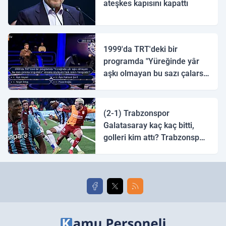
ateşkes kapısını kapattı
1999'da TRT'deki bir
programda "Yüreğinde yâr
aşkı olmayan bu sazı çalarsa
tingirdatır" sözünü söyleyen
halk ozanı hangisidir?
(2-1) Trabzonspor
Galatasaray kaç kaç bitti,
golleri kim attı? Trabzonspor
Galatasaray maç özeti ve
golleri!