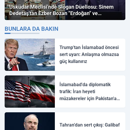
Üsküdar Meclisi'nde Slogan Düellosu: Sinem
Dedetaş'tan Ezber Bozan "Erdoğan" ve
"İmamoğlu" Çıkışı!
BUNLARA DA BAKIN
Trump'tan İslamabad öncesi
sert uyarı: Anlaşma olmazsa
güç kullanırız
İslamabad'da diplomatik
trafik: İran heyeti
müzakereler için Pakistan'a
ulaştı
Tahran’dan sert çıkış: Galibaf