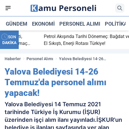
GÜNDEM
EKONOMI
PERSONEL ALIMI
POLITIKA
aç bitti,
Petrol Akışında Tarihi Dönemeç: Bağdat ve Er
SON
DAKİKA
tasaray maç
El Sıkıştı, Enerji Rotası Türkiye!
Haberler
Personel Alımı
Yalova Belediyesi 14-26
Temmuz'da personel alımı yapacak!
Yalova Belediyesi 14-26
Temmuz'da personel alımı
yapacak!
Yalova Belediyesi 14 Temmuz 2021
tarihinde Türkiye İş Kurumu (İŞUR)
üzerinden işçi alım ilanı yayınladı.İŞKUR'un
belediye iş ilanları sayfasında yer alan