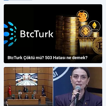
BtcTurk Çöktü mü? 503 Hatası ne demek?