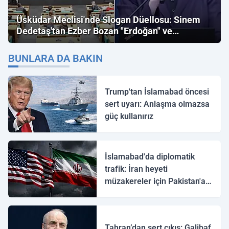
Üsküdar Meclisi'nde Slogan Düellosu: Sinem
Dedetaş'tan Ezber Bozan "Erdoğan" ve
"İmamoğlu" Çıkışı!
BUNLARA DA BAKIN
Trump'tan İslamabad öncesi
sert uyarı: Anlaşma olmazsa
güç kullanırız
İslamabad'da diplomatik
trafik: İran heyeti
müzakereler için Pakistan'a
ulaştı
Tahran’dan sert çıkış: Galibaf