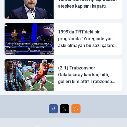
ateşkes kapısını kapattı
1999'da TRT'deki bir
programda "Yüreğinde yâr
aşkı olmayan bu sazı çalarsa
tingirdatır" sözünü söyleyen
halk ozanı hangisidir?
(2-1) Trabzonspor
Galatasaray kaç kaç bitti,
golleri kim attı? Trabzonspor
Galatasaray maç özeti ve
golleri!