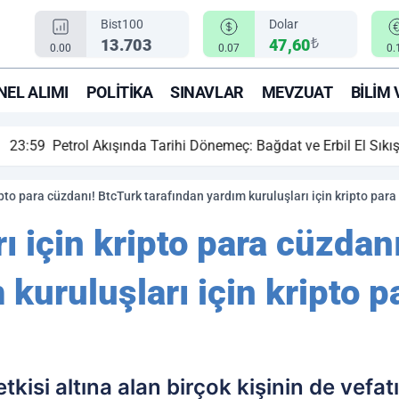
Bist100
Dolar
₺
13.703
47,60
0.00
0.07
0.
EL ALIMI
POLITIKA
SINAVLAR
MEVZUAT
BILIM 
ihi Dönemeç: Bağdat ve Erbil El Sıkıştı, Enerji Rotası Türkiye!
ipto para cüzdanı! BtcTurk tarafından yardım kuruluşları için kripto para
ı için kripto para cüzdan
 kuruluşları için kripto 
etkisi altına alan birçok kişinin de vef