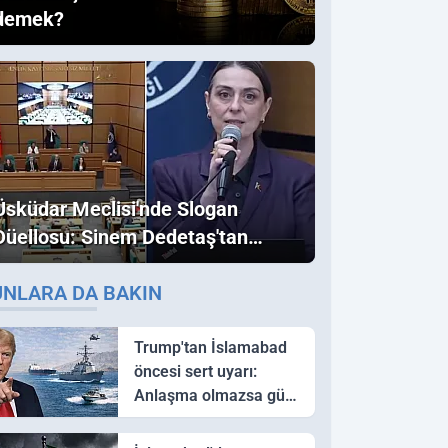
demek?
Üsküdar Meclisi'nde Slogan
Düellosu: Sinem Dedetaş'tan
Ezber Bozan "Erdoğan" ve
UNLARA DA BAKIN
"İmamoğlu" Çıkışı!
Trump'tan İslamabad
öncesi sert uyarı:
Anlaşma olmazsa güç
kullanırız