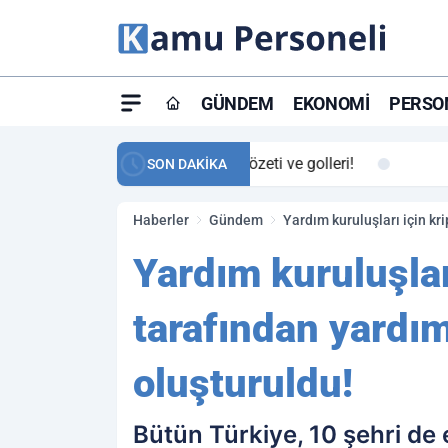
GÜNDEM
EKONOMI
PERSON
ay maç özeti ve golleri!
23:59
Petrol Akışında Tar
SON DAKİKA
Haberler
Gündem
Yardım kuruluşları için kr
Yardım kuruluşlar
tarafından yardım
oluşturuldu!
Bütün Türkiye, 10 şehri de 