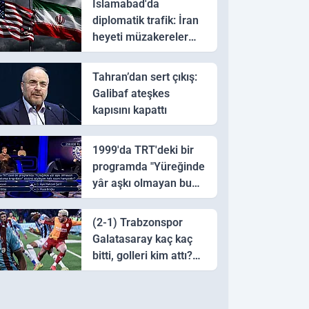
İslamabad'da
diplomatik trafik: İran
heyeti müzakereler
için Pakistan'a ulaştı
Tahran’dan sert çıkış:
Galibaf ateşkes
kapısını kapattı
1999'da TRT'deki bir
programda "Yüreğinde
yâr aşkı olmayan bu
sazı çalarsa tingirdatır"
sözünü söyleyen halk
(2-1) Trabzonspor
ozanı hangisidir?
Galatasaray kaç kaç
bitti, golleri kim attı?
Trabzonspor
Galatasaray maç özeti
ve golleri!