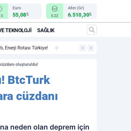
Euro
Altın (Gr)
₺
₺
55,08
6.510,30
13
0.22
VE TEKNOLOJI
SAĞLIK
00:12
"Epic Fury" Operasy
 cüzdanı oluşturuldu!
ı! BtcTurk
para cüzdanı
atına neden olan deprem için