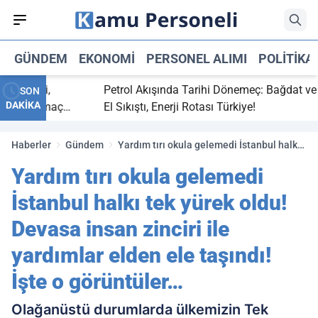
GÜNDEM
EKONOMI
PERSONEL ALIMI
POLITIKA
 bitti,
Petrol Akışında Tarihi Dönemeç: Bağdat ve Erb
SON
DAKİKA
saray maç
El Sıkıştı, Enerji Rotası Türkiye!
Haberler
Gündem
Yardım tırı okula gelemedi İstanbul halkı
tek yürek oldu! Devasa insan zinciri ile
Yardım tırı okula gelemedi
yardımlar elden ele taşındı! İşte o
görüntüler…
İstanbul halkı tek yürek oldu!
Devasa insan zinciri ile
yardımlar elden ele taşındı!
İşte o görüntüler…
Olağanüstü durumlarda ülkemizin Tek