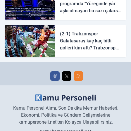
programda "Yüreğinde yâr
aşkı olmayan bu sazı çalarsa
tingirdatır" sözünü söyleyen
halk ozanı hangisidir?
(2-1) Trabzonspor
Galatasaray kaç kaç bitti,
golleri kim attı? Trabzonspor
Galatasaray maç özeti ve
golleri!
Kamu Personel Alımı, Son Dakika Memur Haberleri,
Ekonomi, Politika ve Gündem Gelişmelerine
kamupersoneli.net'ten Kolayca Ulaşabilirsiniz.