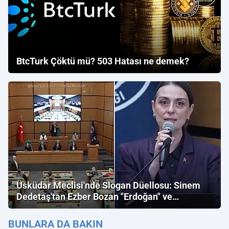
BtcTurk Çöktü mü? 503 Hatası ne demek?
Üsküdar Meclisi'nde Slogan Düellosu: Sinem
Dedetaş'tan Ezber Bozan "Erdoğan" ve
"İmamoğlu" Çıkışı!
BUNLARA DA BAKIN