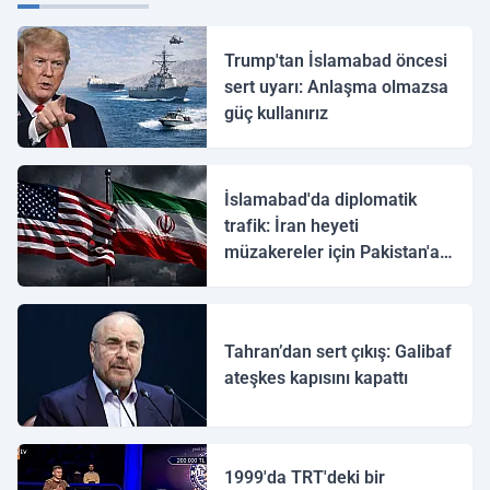
Trump'tan İslamabad öncesi
sert uyarı: Anlaşma olmazsa
güç kullanırız
İslamabad'da diplomatik
trafik: İran heyeti
müzakereler için Pakistan'a
ulaştı
Tahran’dan sert çıkış: Galibaf
ateşkes kapısını kapattı
1999'da TRT'deki bir