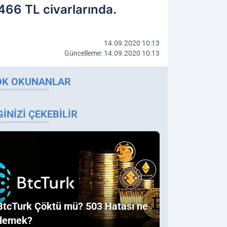
 466 TL civarlarında.
14.09.2020 10:13
Güncelleme: 14.09.2020 10:13
OK OKUNANLAR
GINIZI ÇEKEBILIR
BtcTurk Çöktü mü? 503 Hatası ne
demek?