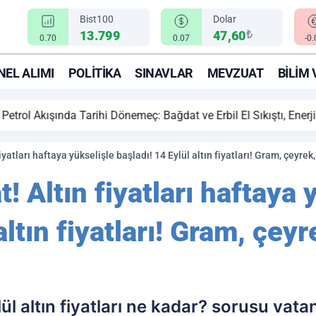
Bist100
Dolar
₺
13.799
47,60
0.70
0.07
-0
EL ALIMI
POLITIKA
SINAVLAR
MEVZUAT
BILIM 
ihi Dönemeç: Bağdat ve Erbil El Sıkıştı, Enerji Rotası Türkiye!
iyatları haftaya yükselişle başladı! 14 Eylül altın fiyatları! Gram, çeyrek,
t! Altın fiyatları haftaya 
altın fiyatları! Gram, çey
ül altın fiyatları ne kadar? sorusu vata