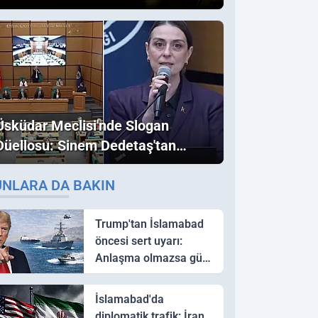
Üsküdar Meclisi'nde Slogan
Düellosu: Sinem Dedetaş'tan
Ezber Bozan "Erdoğan" ve
UNLARA DA BAKIN
"İmamoğlu" Çıkışı!
Trump'tan İslamabad
öncesi sert uyarı:
Anlaşma olmazsa güç
kullanırız
İslamabad'da
diplomatik trafik: İran