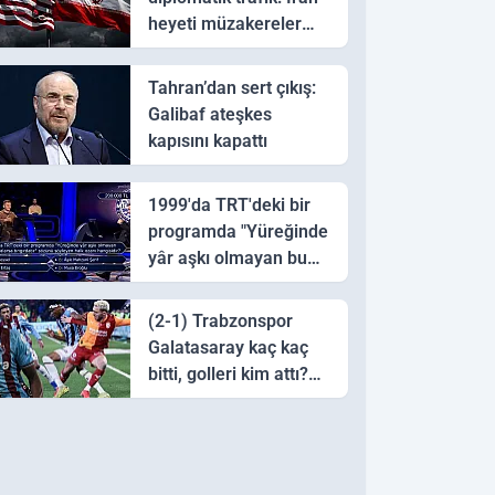
heyeti müzakereler
için Pakistan'a ulaştı
Tahran’dan sert çıkış:
Galibaf ateşkes
kapısını kapattı
1999'da TRT'deki bir
programda "Yüreğinde
yâr aşkı olmayan bu
sazı çalarsa tingirdatır"
sözünü söyleyen halk
(2-1) Trabzonspor
ozanı hangisidir?
Galatasaray kaç kaç
bitti, golleri kim attı?
Trabzonspor
Galatasaray maç özeti
ve golleri!