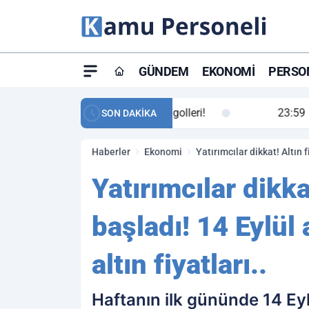
GÜNDEM
EKONOMI
PERSON
ay maç özeti ve golleri!
23:59
Petrol Akışında Tar
SON DAKİKA
Haberler
Ekonomi
Yatırımcılar dikkat! Altın f
Yatırımcılar dikka
başladı! 14 Eylül 
altın fiyatları..
Haftanın ilk gününde 14 Eyl