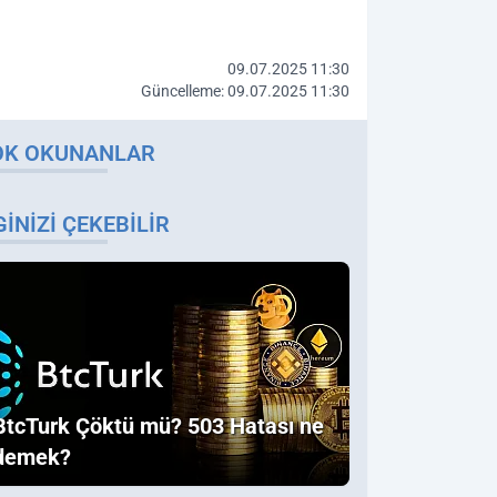
09.07.2025 11:30
Güncelleme: 09.07.2025 11:30
OK OKUNANLAR
GINIZI ÇEKEBILIR
BtcTurk Çöktü mü? 503 Hatası ne
demek?