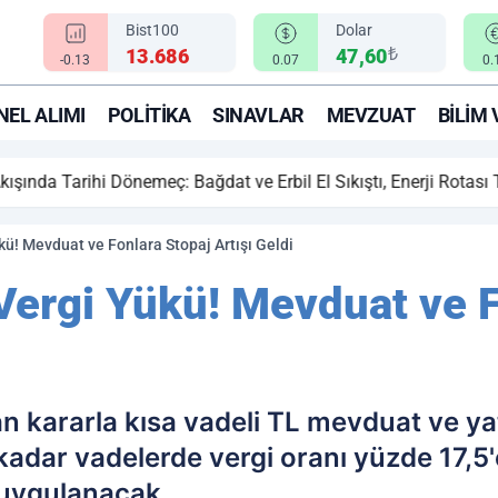
Bist100
Dolar
₺
13.686
47,60
-0.13
0.07
0.
EL ALIMI
POLITIKA
SINAVLAR
MEVZUAT
BILIM 
ihi Dönemeç: Bağdat ve Erbil El Sıkıştı, Enerji Rotası Türkiye!
kü! Mevduat ve Fonlara Stopaj Artışı Geldi
 Vergi Yükü! Mevduat ve F
 kararla kısa vadeli TL mevduat ve ya
a kadar vadelerde vergi oranı yüzde 17,5'
 uygulanacak.