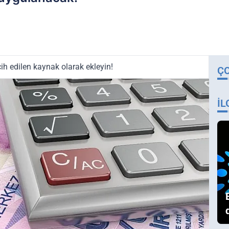
ih edilen kaynak olarak ekleyin!
Ç
İL