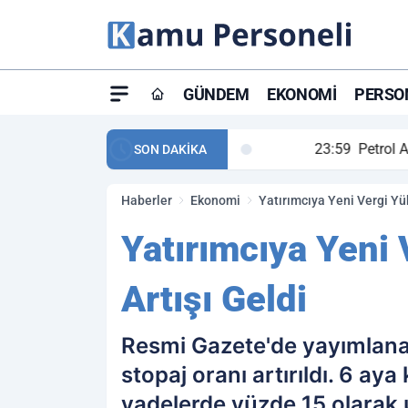
GÜNDEM
EKONOMI
PERSON
ay maç özeti ve golleri!
23:59
Petrol Akışında Tar
SON DAKİKA
Haberler
Ekonomi
Yatırımcıya Yeni Vergi Yü
Yatırımcıya Yeni
Artışı Geldi
Resmi Gazete'de yayımlanan
stopaj oranı artırıldı. 6 ay
vadelerde yüzde 15 olarak