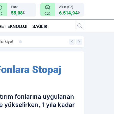
Euro
Altın (Gr)
₺
₺
55,08
6.514,94
12
0.29
VE TEKNOLOJI
SAĞLIK
00:12
"Epic Fury" Operasy
onlara Stopaj
tırım fonlarına uygulanan
e yükselirken, 1 yıla kadar