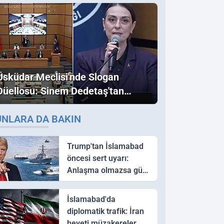
Üsküdar Meclisi'nde Slogan
Düellosu: Sinem Dedetaş'tan
Ezber Bozan "Erdoğan" ve
UNLARA DA BAKIN
"İmamoğlu" Çıkışı!
Trump'tan İslamabad
öncesi sert uyarı:
Anlaşma olmazsa güç
kullanırız
İslamabad'da
diplomatik trafik: İran
heyeti müzakereler