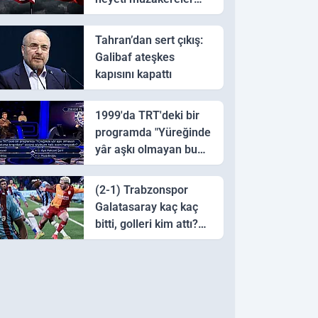
için Pakistan'a ulaştı
Tahran’dan sert çıkış:
Galibaf ateşkes
kapısını kapattı
1999'da TRT'deki bir
programda "Yüreğinde
yâr aşkı olmayan bu
sazı çalarsa tingirdatır"
sözünü söyleyen halk
(2-1) Trabzonspor
ozanı hangisidir?
Galatasaray kaç kaç
bitti, golleri kim attı?
Trabzonspor
Galatasaray maç özeti
ve golleri!