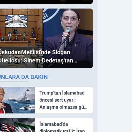
Üsküdar Meclisi'nde Slogan
Düellosu: Sinem Dedetaş'tan
Ezber Bozan "Erdoğan" ve
UNLARA DA BAKIN
"İmamoğlu" Çıkışı!
Trump'tan İslamabad
öncesi sert uyarı:
Anlaşma olmazsa güç
kullanırız
İslamabad'da
diplomatik trafik: İran