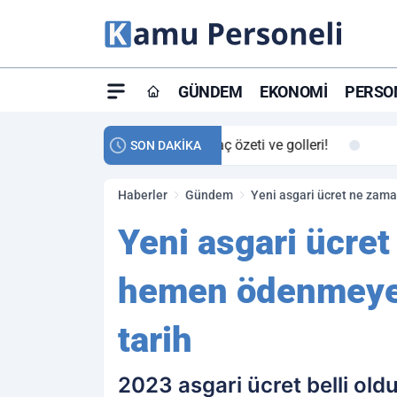
GÜNDEM
EKONOMI
PERSON
ay maç özeti ve golleri!
23:59
Petrol Akışında Tar
SON DAKİKA
Haberler
Gündem
Yeni asgari ücret ne zama
Yeni asgari ücret
hemen ödenmeyece
tarih
2023 asgari ücret belli o