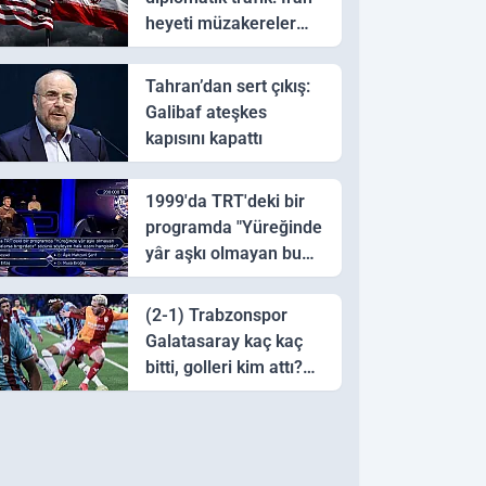
heyeti müzakereler
için Pakistan'a ulaştı
Tahran’dan sert çıkış:
Galibaf ateşkes
kapısını kapattı
1999'da TRT'deki bir
programda "Yüreğinde
yâr aşkı olmayan bu
sazı çalarsa tingirdatır"
sözünü söyleyen halk
(2-1) Trabzonspor
ozanı hangisidir?
Galatasaray kaç kaç
bitti, golleri kim attı?
Trabzonspor
Galatasaray maç özeti
ve golleri!