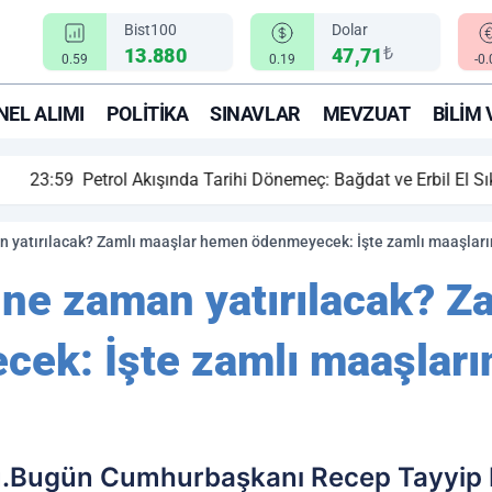
Bist100
Dolar
₺
13.880
47,71
0.59
0.19
-0
EL ALIMI
POLITIKA
SINAVLAR
MEVZUAT
BILIM 
ihi Dönemeç: Bağdat ve Erbil El Sıkıştı, Enerji Rotası Türkiye!
n yatırılacak? Zamlı maaşlar hemen ödenmeyecek: İşte zamlı maaşların 
 ne zaman yatırılacak? Z
k: İşte zamlı maaşların 
ldu.Bugün Cumhurbaşkanı Recep Tayyip 