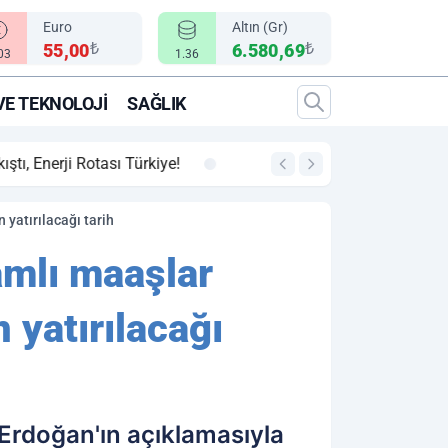
Euro
Altın (Gr)
₺
₺
55,00
6.580,69
.03
1.36
VE TEKNOLOJI
SAĞLIK
00:12
"Epic Fury" Operasy
yatırılacağı tarih
amlı maaşlar
yatırılacağı
Erdoğan'ın açıklamasıyla