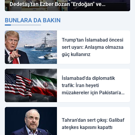
Dedetaş'tan Ezber Bozan "Erdoğan" ve
"İmamoğlu" Çıkışı!
BUNLARA DA BAKIN
Trump'tan İslamabad öncesi
sert uyarı: Anlaşma olmazsa
güç kullanırız
İslamabad'da diplomatik
trafik: İran heyeti
müzakereler için Pakistan'a
ulaştı
Tahran’dan sert çıkış: Galibaf
ateşkes kapısını kapattı