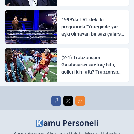
1999'da TRT'deki bir
programda "Yüreğinde yâr
aşkı olmayan bu sazı çalarsa
tingirdatır" sözünü söyleyen
halk ozanı hangisidir?
(2-1) Trabzonspor
Galatasaray kaç kaç bitti,
golleri kim attı? Trabzonspor
Galatasaray maç özeti ve
golleri!
Kamu Personel Alımı, Son Dakika Memur Haberleri,