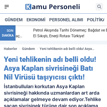
GÜNDEM
EKONOMI
PERSONEL ALIMI
POLITIKA
bitti,
Petrol Akışında Tarihi Dönemeç: Bağdat ve Erbi
SON
DAKİKA
aray maç
El Sıkıştı, Enerji Rotası Türkiye!
Haberler
Gündem
Yeni tehlikenin adı belli oldu! Asya
Kaplan sivrisineği Batı Nil Virüsü
Yeni tehlikenin adı belli oldu!
taşıyıcısı çıktı!
Asya Kaplan sivrisineği Batı
Nil Virüsü taşıyıcısı çıktı!
İstanbulluları korkutan Asya Kaplan
sivrisineği hakkında uzmanlardan art arda
açıklamalar gelmeye devam ediyor.Tehlike
saçan sivrisinek türüne dair son açıklama