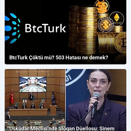
BtcTurk Çöktü mü? 503 Hatası ne demek?
Üsküdar Meclisi'nde Slogan Düellosu: Sinem