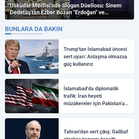
Üsküdar Meclisi'nde Slogan Düellosu: Sinem
Dedetaş'tan Ezber Bozan "Erdoğan" ve
"İmamoğlu" Çıkışı!
BUNLARA DA BAKIN
Trump'tan İslamabad öncesi
sert uyarı: Anlaşma olmazsa
güç kullanırız
İslamabad'da diplomatik
trafik: İran heyeti
müzakereler için Pakistan'a
ulaştı
Tahran’dan sert çıkış: Galibaf