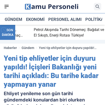
GÜNDEM
EKONOMI
PERSONEL ALIMI
POLITIKA
 bitti,
Petrol Akışında Tarihi Dönemeç: Bağdat ve Erbi
SON
DAKİKA
saray maç
El Sıkıştı, Enerji Rotası Türkiye!
Haberler
Gündem
Yeni tip ehliyetler için duyuru yapıldı!
İçişleri Bakanlığı yeni tarihi açıkladı: Bu
Yeni tip ehliyetler için duyuru
tarihe kadar yapmayan yanar
yapıldı! İçişleri Bakanlığı yeni
tarihi açıkladı: Bu tarihe kadar
yapmayan yanar
Ehliyet yenileme son gün tarihi
gündemdeki konulardan biri olurken