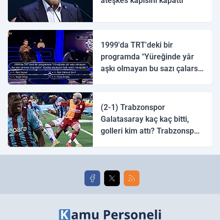
ateşkes kapısını kapattı
1999'da TRT'deki bir
programda "Yüreğinde yâr
aşkı olmayan bu sazı çalarsa
tingirdatır" sözünü söyleyen
halk ozanı hangisidir?
(2-1) Trabzonspor
Galatasaray kaç kaç bitti,
golleri kim attı? Trabzonspor
Galatasaray maç özeti ve
golleri!