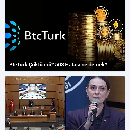
BtcTurk Çöktü mü? 503 Hatası ne demek?