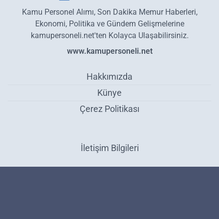
Kamu Personel Alımı, Son Dakika Memur Haberleri,
Ekonomi, Politika ve Gündem Gelişmelerine
kamupersoneli.net'ten Kolayca Ulaşabilirsiniz.
www.kamupersoneli.net
Hakkımızda
Künye
Çerez Politikası
İletişim Bilgileri
Yeni tip ehliyetler için duyuru yapıldı! İçişleri Bakanlığı yeni tarihi
açıkladı: Bu tarihe kadar yapmayan yanar - Gündem
Haber Yazılımı:
Medya İnternet
-
Kulga Haber Yazılımı
v26.7.3