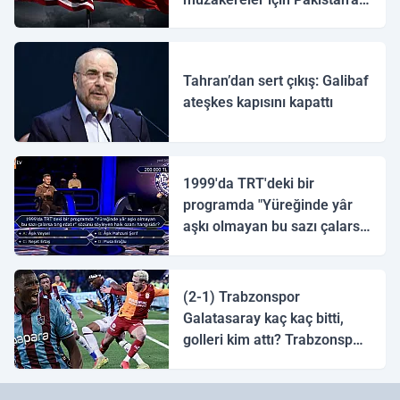
ulaştı
Tahran’dan sert çıkış: Galibaf
ateşkes kapısını kapattı
1999'da TRT'deki bir
programda "Yüreğinde yâr
aşkı olmayan bu sazı çalarsa
tingirdatır" sözünü söyleyen
halk ozanı hangisidir?
(2-1) Trabzonspor
Galatasaray kaç kaç bitti,
golleri kim attı? Trabzonspor
Galatasaray maç özeti ve
golleri!