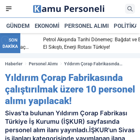
GÜNDEM
EKONOMI
PERSONEL ALIMI
POLITIKA
 bitti,
Petrol Akışında Tarihi Dönemeç: Bağdat ve Erbi
SON
DAKİKA
saray maç
El Sıkıştı, Enerji Rotası Türkiye!
Haberler
Personel Alımı
Yıldırım Çorap Fabrikasında
çalıştırılmak üzere 10 personel
Yıldırım Çorap Fabrikasında
alımı yapılacak!
çalıştırılmak üzere 10 personel
alımı yapılacak!
Sivas'ta bulunan Yıldırım Çorap Fabrikası
Türkiye İş Kurumu (İŞKUR) sayfasında
personel alım ilanı yayınladı.İŞKUR'un Sivas
iş ilanları kategorisinde yayımlanan ilana