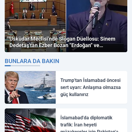
Üsküdar Meclisi'nde Slogan Düellosu: Sinem
Dedetaş'tan Ezber Bozan "Erdoğan" ve
"İmamoğlu" Çıkışı!
BUNLARA DA BAKIN
Trump'tan İslamabad öncesi
sert uyarı: Anlaşma olmazsa
güç kullanırız
İslamabad'da diplomatik
trafik: İran heyeti
müzakereler için Pakistan'a