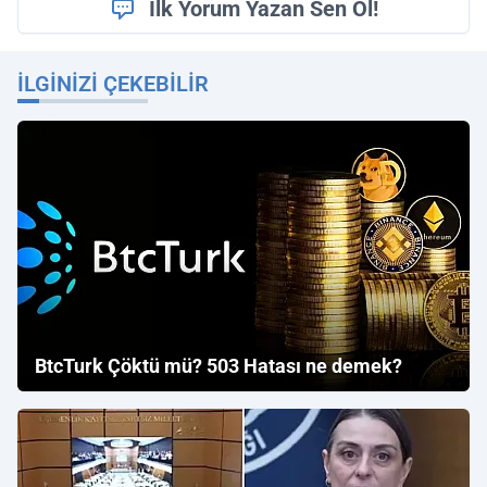
İlk Yorum Yazan Sen Ol!
İLGINIZI ÇEKEBILIR
BtcTurk Çöktü mü? 503 Hatası ne demek?