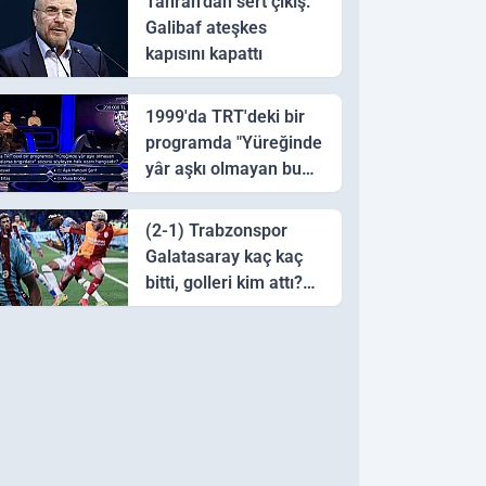
Tahran’dan sert çıkış:
Galibaf ateşkes
kapısını kapattı
1999'da TRT'deki bir
programda "Yüreğinde
yâr aşkı olmayan bu
sazı çalarsa tingirdatır"
sözünü söyleyen halk
(2-1) Trabzonspor
ozanı hangisidir?
Galatasaray kaç kaç
bitti, golleri kim attı?
Trabzonspor
Galatasaray maç özeti
ve golleri!