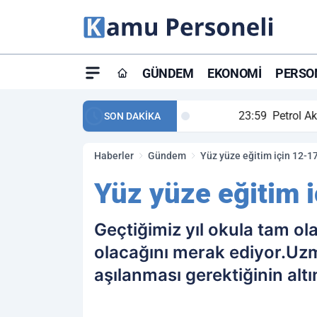
GÜNDEM
EKONOMI
PERSON
ay maç özeti ve golleri!
23:59
Petrol Akışında Tar
SON DAKİKA
Haberler
Gündem
Yüz yüze eğitim için 12-17
Yüz yüze eğitim i
Geçtiğimiz yıl okula tam ol
olacağını merak ediyor.Uzm
aşılanması gerektiğinin altın