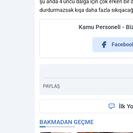
şu anda 4'üncü dalga için çok erken bir 
durdurmazsak kışa daha fazla sıkışacağı
Kamu Personeli - Bi
Faceboo
PAYLAŞ
İlk Y
BAKMADAN GEÇME