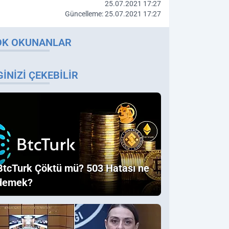
25.07.2021 17:27
Güncelleme: 25.07.2021 17:27
OK OKUNANLAR
GINIZI ÇEKEBILIR
BtcTurk Çöktü mü? 503 Hatası ne
demek?