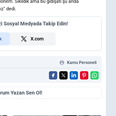
dönem. Sıkıldık ama bu gidişatı şu anda
z" dedi.
zi Sosyal Medyada Takip Edin!
k
X.com
Kamu Personeli
orum Yazan Sen Ol!