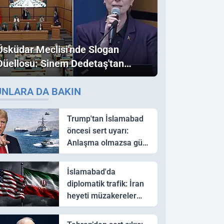
Üsküdar Meclisi'nde Slogan
Düellosu: Sinem Dedetaş'tan
Ezber Bozan "Erdoğan" ve
UNLARA DA BAKIN
"İmamoğlu" Çıkışı!
Trump'tan İslamabad
öncesi sert uyarı:
Anlaşma olmazsa güç
kullanırız
İslamabad'da
diplomatik trafik: İran
heyeti müzakereler
için Pakistan'a ulaştı