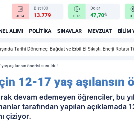
Bist100
Dolar
₺
13.779
47,70
-0.14
0.16
0.
EL ALIMI
POLITIKA
SINAVLAR
MEVZUAT
BILIM 
ihi Dönemeç: Bağdat ve Erbil El Sıkıştı, Enerji Rotası Türkiye!
 yaş aşılansın önerisi sunuldu!
çin 12-17 yaş aşılansın ö
arak devam edemeyen öğrenciler, bu yıl
anlar tarafından yapılan açıklamada 1
ı çiziyor.