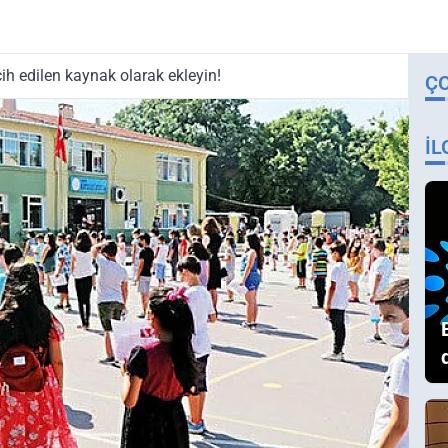
ih edilen kaynak olarak ekleyin!
Ç
İL