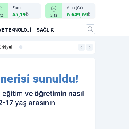
Euro
Altın (Gr)
₺
₺
55,19
6.649,69
32
2.42
VE TEKNOLOJI
SAĞLIK
00:12
"Epic Fury" Operasy
nerisi sunuldu!
 eğitim ve öğretimin nasıl
2-17 yaş arasının