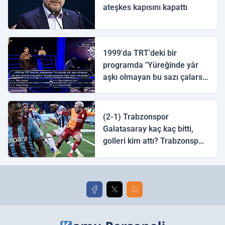
ateşkes kapısını kapattı
1999'da TRT'deki bir
programda "Yüreğinde yâr
aşkı olmayan bu sazı çalarsa
tingirdatır" sözünü söyleyen
halk ozanı hangisidir?
(2-1) Trabzonspor
Galatasaray kaç kaç bitti,
golleri kim attı? Trabzonspor
Galatasaray maç özeti ve
golleri!