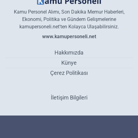
Kamu Personel Alımı, Son Dakika Memur Haberleri,
Ekonomi, Politika ve Gündem Gelişmelerine
kamupersoneli.net'ten Kolayca Ulaşabilirsiniz.
www.kamupersoneli.net
Hakkımızda
Künye
Çerez Politikası
İletişim Bilgileri
Yüzdeki kırışıklığı bir gecede yok ediyor: Hemen bu gece deneyin!
Herkesin evinde o malzeme var - Sağlık