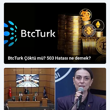
BtcTurk Çöktü mü? 503 Hatası ne demek?