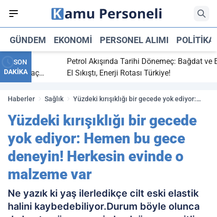
GÜNDEM
EKONOMI
PERSONEL ALIMI
POLITIKA
bitti,
Petrol Akışında Tarihi Dönemeç: Bağdat ve Erbil
SON
DAKİKA
aray maç
El Sıkıştı, Enerji Rotası Türkiye!
Haberler
Sağlık
Yüzdeki kırışıklığı bir gecede yok ediyor:
Hemen bu gece deneyin! Herkesin evinde o
Yüzdeki kırışıklığı bir gecede
malzeme var
yok ediyor: Hemen bu gece
deneyin! Herkesin evinde o
malzeme var
Ne yazık ki yaş ilerledikçe cilt eski elastik
halini kaybedebiliyor.Durum böyle olunca