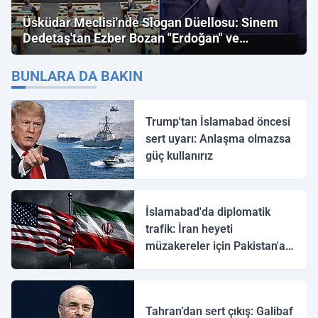
Üsküdar Meclisi'nde Slogan Düellosu: Sinem
Dedetaş'tan Ezber Bozan "Erdoğan" ve
"İmamoğlu" Çıkışı!
BUNLARA DA BAKIN
Trump'tan İslamabad öncesi
sert uyarı: Anlaşma olmazsa
güç kullanırız
İslamabad'da diplomatik
trafik: İran heyeti
müzakereler için Pakistan'a
ulaştı
Tahran’dan sert çıkış: Galibaf