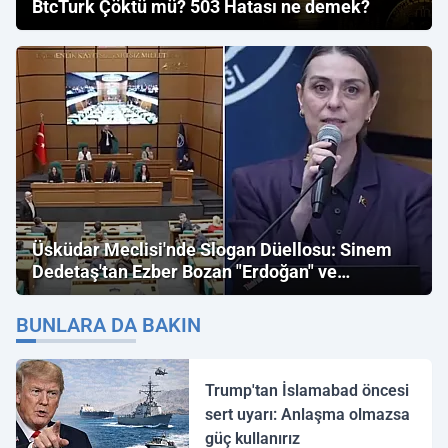
BtcTurk Çöktü mü? 503 Hatası ne demek?
Üsküdar Meclisi'nde Slogan Düellosu: Sinem
Dedetaş'tan Ezber Bozan "Erdoğan" ve
"İmamoğlu" Çıkışı!
BUNLARA DA BAKIN
Trump'tan İslamabad öncesi
sert uyarı: Anlaşma olmazsa
güç kullanırız