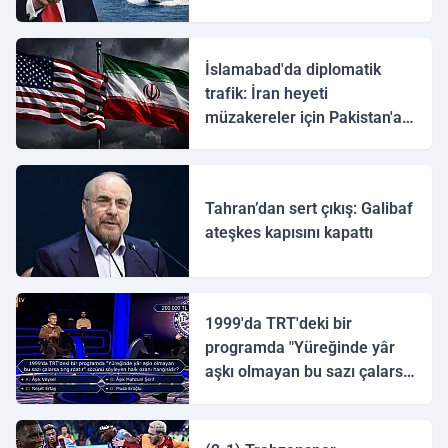
İslamabad'da diplomatik
trafik: İran heyeti
müzakereler için Pakistan'a
ulaştı
Tahran’dan sert çıkış: Galibaf
ateşkes kapısını kapattı
1999'da TRT'deki bir
programda "Yüreğinde yâr
aşkı olmayan bu sazı çalarsa
tingirdatır" sözünü söyleyen
halk ozanı hangisidir?