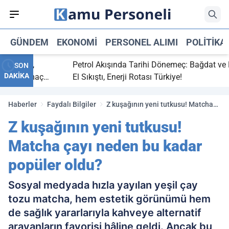
GÜNDEM
EKONOMI
PERSONEL ALIMI
POLITIKA
bitti,
Petrol Akışında Tarihi Dönemeç: Bağdat ve Erbi
SON
DAKİKA
aray maç
El Sıkıştı, Enerji Rotası Türkiye!
Haberler
Faydalı Bilgiler
Z kuşağının yeni tutkusu! Matcha
çayı neden bu kadar popüler oldu?
Z kuşağının yeni tutkusu!
Matcha çayı neden bu kadar
popüler oldu?
Sosyal medyada hızla yayılan yeşil çay
tozu matcha, hem estetik görünümü hem
de sağlık yararlarıyla kahveye alternatif
arayanların favorisi hâline geldi. Ancak bu