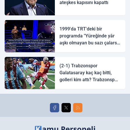
ateşkes kapısını kapattı
1999'da TRT'deki bir
programda "Yüreğinde yâr
aşkı olmayan bu sazı çalarsa
tingirdatır" sözünü söyleyen
halk ozanı hangisidir?
(2-1) Trabzonspor
Galatasaray kaç kaç bitti,
golleri kim attı? Trabzonspor
Galatasaray maç özeti ve
golleri!