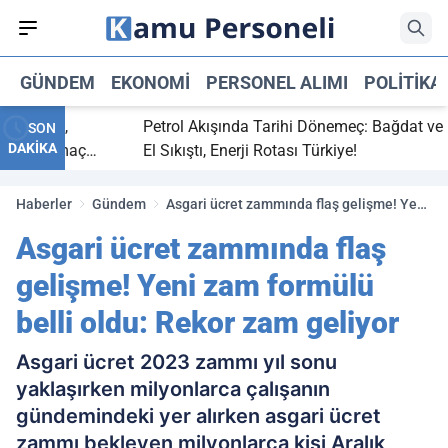
GÜNDEM
EKONOMI
PERSONEL ALIMI
POLITIKA
 bitti,
Petrol Akışında Tarihi Dönemeç: Bağdat ve Erbi
SON
DAKİKA
saray maç
El Sıkıştı, Enerji Rotası Türkiye!
Haberler
Gündem
Asgari ücret zammında flaş gelişme! Yeni
zam formülü belli oldu: Rekor zam geliyor
Asgari ücret zammında flaş
gelişme! Yeni zam formülü
belli oldu: Rekor zam geliyor
Asgari ücret 2023 zammı yıl sonu
yaklaşırken milyonlarca çalışanın
gündemindeki yer alırken asgari ücret
zammı bekleyen milyonlarca kişi Aralık