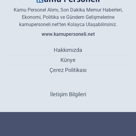
Kamu Personel Alımı, Son Dakika Memur Haberleri,
Ekonomi, Politika ve Gündem Gelişmelerine
kamupersoneli.net'ten Kolayca Ulaşabilirsiniz.
www.kamupersoneli.net
Hakkımızda
Künye
Çerez Politikası
İletişim Bilgileri
Asgari ücret zammında flaş gelişme! Yeni zam formülü belli oldu:
Rekor zam geliyor - Gündem