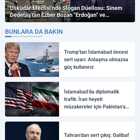
Üsküdar Meclisi'nde Slogan Düellosu: Sinem
Dedetaş'tan Ezber Bozan "Erdoğan" ve
"İmamoğlu" Çıkışı!
BUNLARA DA BAKIN
Trump'tan İslamabad öncesi
sert uyarı: Anlaşma olmazsa
güç kullanırız
İslamabad'da diplomatik
trafik: İran heyeti
müzakereler için Pakistan'a
ulaştı
Tahran’dan sert çıkış: Galibaf