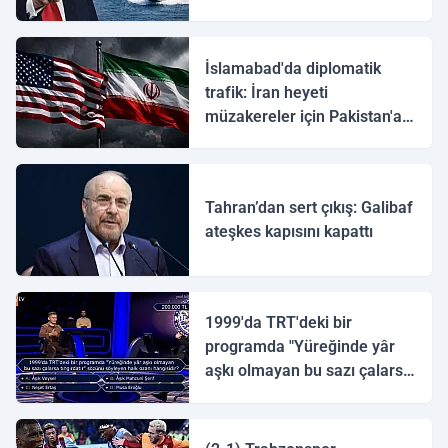
İslamabad'da diplomatik
trafik: İran heyeti
müzakereler için Pakistan'a
ulaştı
Tahran’dan sert çıkış: Galibaf
ateşkes kapısını kapattı
1999'da TRT'deki bir
programda "Yüreğinde yâr
aşkı olmayan bu sazı çalarsa
tingirdatır" sözünü söyleyen
halk ozanı hangisidir?