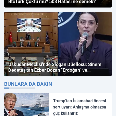
BtcTurk Çöktü mü? 503 Hatası ne demek?
Üsküdar Meclisi'nde Slogan Düellosu: Sinem
Dedetaş'tan Ezber Bozan "Erdoğan" ve
"İmamoğlu" Çıkışı!
BUNLARA DA BAKIN
Trump'tan İslamabad öncesi
sert uyarı: Anlaşma olmazsa
güç kullanırız