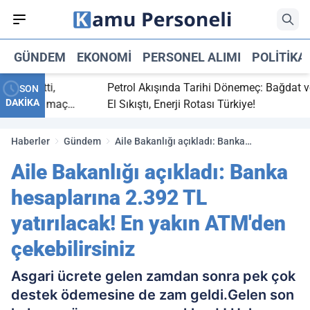
GÜNDEM
EKONOMI
PERSONEL ALIMI
POLITIKA
aç bitti,
Petrol Akışında Tarihi Dönemeç: Bağdat ve Er
SON
DAKİKA
tasaray maç
El Sıkıştı, Enerji Rotası Türkiye!
Haberler
Gündem
Aile Bakanlığı açıkladı: Banka
hesaplarına 2.392 TL yatırılacak! En yakın
Aile Bakanlığı açıkladı: Banka
ATM'den çekebilirsiniz
hesaplarına 2.392 TL
yatırılacak! En yakın ATM'den
çekebilirsiniz
Asgari ücrete gelen zamdan sonra pek çok
destek ödemesine de zam geldi.Gelen son