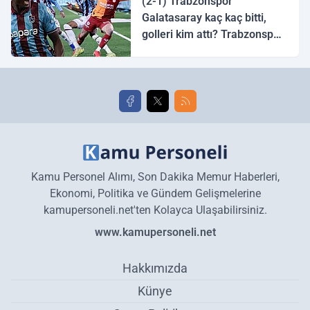
(2-1) Trabzonspor
Galatasaray kaç kaç bitti,
golleri kim attı? Trabzonspor
Galatasaray maç özeti ve
golleri!
Kamu Personel Alımı, Son Dakika Memur Haberleri,
Ekonomi, Politika ve Gündem Gelişmelerine
kamupersoneli.net'ten Kolayca Ulaşabilirsiniz.
www.kamupersoneli.net
Hakkımızda
Künye