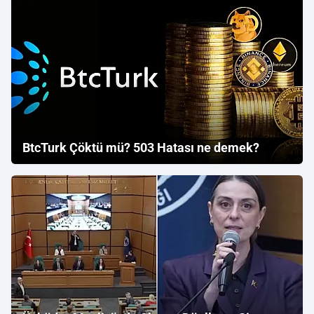
BtcTurk Çöktü mü? 503 Hatası ne demek?