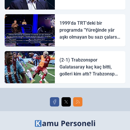
1999'da TRT'deki bir
programda "Yüreğinde yâr
aşkı olmayan bu sazı çalarsa
tingirdatır" sözünü söyleyen
halk ozanı hangisidir?
(2-1) Trabzonspor
Galatasaray kaç kaç bitti,
golleri kim attı? Trabzonspor
Galatasaray maç özeti ve
golleri!