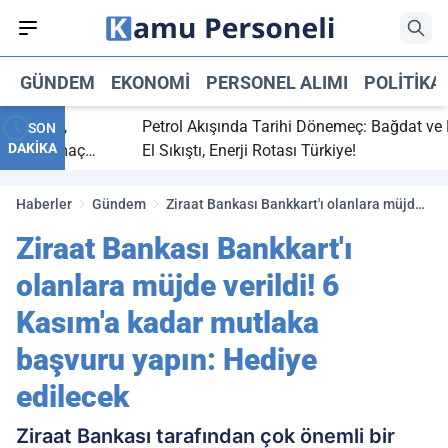
GÜNDEM
EKONOMI
PERSONEL ALIMI
POLITIKA
 bitti,
Petrol Akışında Tarihi Dönemeç: Bağdat ve Erbi
SON
DAKİKA
saray maç
El Sıkıştı, Enerji Rotası Türkiye!
Haberler
Gündem
Ziraat Bankası Bankkart'ı olanlara müjde
verildi! 6 Kasım'a kadar mutlaka başvuru
Ziraat Bankası Bankkart'ı
yapın: Hediye edilecek
olanlara müjde verildi! 6
Kasım'a kadar mutlaka
başvuru yapın: Hediye
edilecek
Ziraat Bankası tarafından çok önemli bir