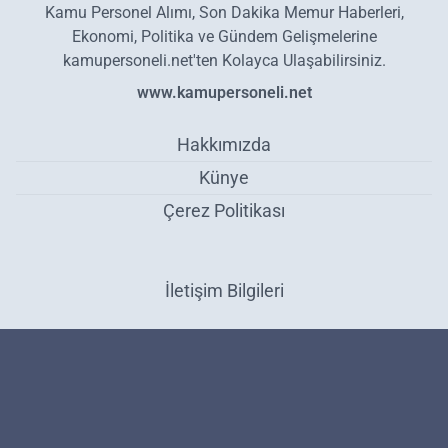
Kamu Personel Alımı, Son Dakika Memur Haberleri,
Ekonomi, Politika ve Gündem Gelişmelerine
kamupersoneli.net'ten Kolayca Ulaşabilirsiniz.
www.kamupersoneli.net
Hakkımızda
Künye
Çerez Politikası
İletişim Bilgileri
Ziraat Bankası Bankkart'ı olanlara müjde verildi! 6 Kasım'a kadar
mutlaka başvuru yapın: Hediye edilecek - Gündem
Haber Yazılımı:
Medya İnternet
-
Kulga Haber Yazılımı
v26.7.3